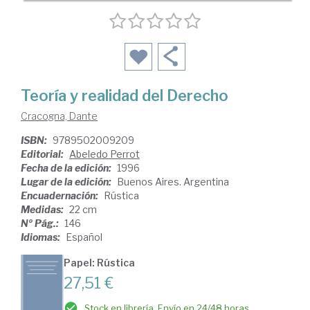
Teoría y realidad del Derecho
Cracogna, Dante
ISBN:
9789502009209
Editorial:
Abeledo Perrot
Fecha de la edición:
1996
Lugar de la edición:
Buenos Aires. Argentina
Encuadernación:
Rústica
Medidas:
22 cm
Nº Pág.:
146
Idiomas:
Español
Papel: Rústica
27,51 €
Stock en librería. Envío en 24/48 horas