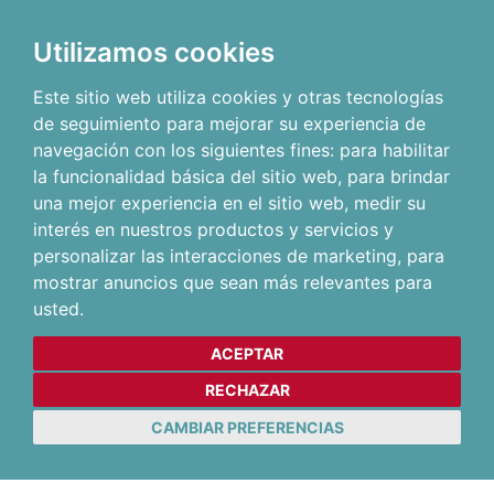
Utilizamos cookies
Este sitio web utiliza cookies y otras tecnologías
de seguimiento para mejorar su experiencia de
navegación con los siguientes fines:
para habilitar
la funcionalidad básica del sitio web
,
para brindar
una mejor experiencia en el sitio web
,
medir su
interés en nuestros productos y servicios y
personalizar las interacciones de marketing
,
para
mostrar anuncios que sean más relevantes para
usted
.
ACEPTAR
RECHAZAR
CAMBIAR PREFERENCIAS