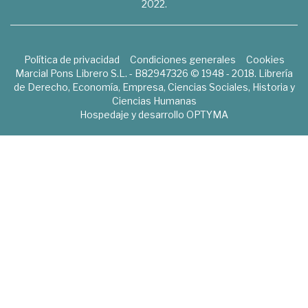
2022.
Política de privacidad
Condiciones generales
Cookies
Marcial Pons Librero S.L. - B82947326 © 1948 - 2018. Librería
de Derecho, Economía, Empresa, Ciencias Sociales, Historia y
Ciencias Humanas
Hospedaje y desarrollo
OPTYMA