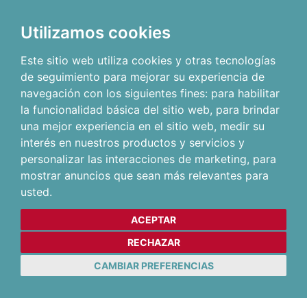
Utilizamos cookies
Este sitio web utiliza cookies y otras tecnologías
de seguimiento para mejorar su experiencia de
navegación con los siguientes fines:
para habilitar
la funcionalidad básica del sitio web
,
para brindar
una mejor experiencia en el sitio web
,
medir su
interés en nuestros productos y servicios y
personalizar las interacciones de marketing
,
para
mostrar anuncios que sean más relevantes para
usted
.
ACEPTAR
RECHAZAR
CAMBIAR PREFERENCIAS