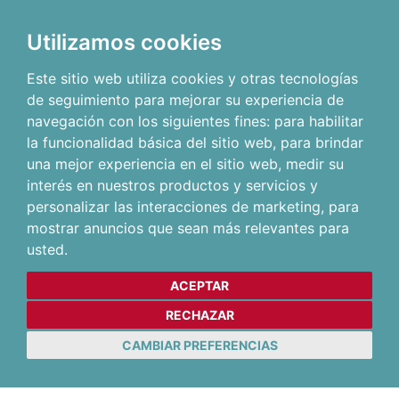
Utilizamos cookies
Este sitio web utiliza cookies y otras tecnologías
de seguimiento para mejorar su experiencia de
navegación con los siguientes fines:
para habilitar
la funcionalidad básica del sitio web
,
para brindar
una mejor experiencia en el sitio web
,
medir su
interés en nuestros productos y servicios y
personalizar las interacciones de marketing
,
para
mostrar anuncios que sean más relevantes para
usted
.
ACEPTAR
RECHAZAR
CAMBIAR PREFERENCIAS