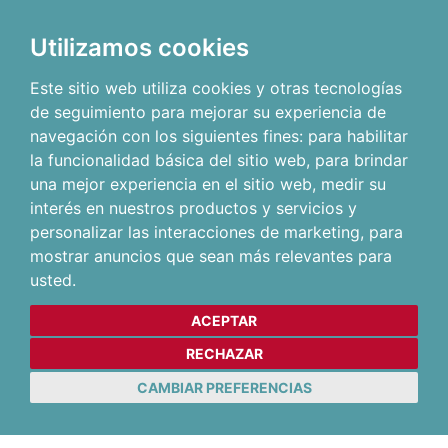
Utilizamos cookies
Este sitio web utiliza cookies y otras tecnologías
de seguimiento para mejorar su experiencia de
navegación con los siguientes fines:
para habilitar
la funcionalidad básica del sitio web
,
para brindar
una mejor experiencia en el sitio web
,
medir su
interés en nuestros productos y servicios y
personalizar las interacciones de marketing
,
para
mostrar anuncios que sean más relevantes para
usted
.
ACEPTAR
RECHAZAR
CAMBIAR PREFERENCIAS