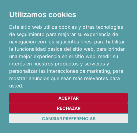
Utilizamos cookies
Este sitio web utiliza cookies y otras tecnologías
de seguimiento para mejorar su experiencia de
navegación con los siguientes fines:
para habilitar
la funcionalidad básica del sitio web
,
para brindar
una mejor experiencia en el sitio web
,
medir su
interés en nuestros productos y servicios y
personalizar las interacciones de marketing
,
para
mostrar anuncios que sean más relevantes para
usted
.
ACEPTAR
RECHAZAR
CAMBIAR PREFERENCIAS