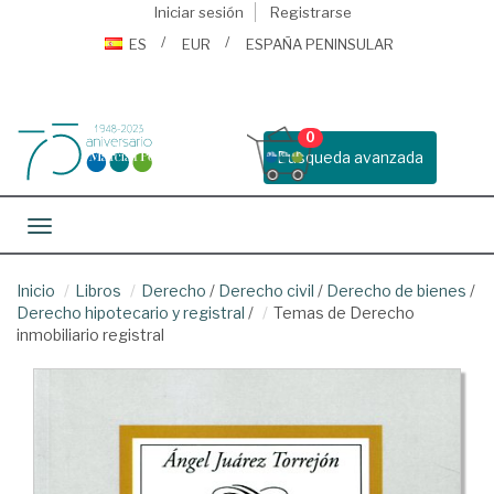
Iniciar sesión
Registrarse
ES
EUR
ESPAÑA PENINSULAR
0
Busqueda avanzada
Toggle navigation
Inicio
Libros
Derecho
/
Derecho civil
/
Derecho de bienes
/
Derecho hipotecario y registral
/
Temas de Derecho
inmobiliario registral