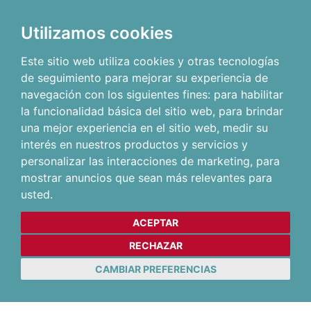
Utilizamos cookies
Este sitio web utiliza cookies y otras tecnologías
de seguimiento para mejorar su experiencia de
navegación con los siguientes fines:
para habilitar
la funcionalidad básica del sitio web
,
para brindar
una mejor experiencia en el sitio web
,
medir su
interés en nuestros productos y servicios y
personalizar las interacciones de marketing
,
para
mostrar anuncios que sean más relevantes para
usted
.
ACEPTAR
RECHAZAR
CAMBIAR PREFERENCIAS