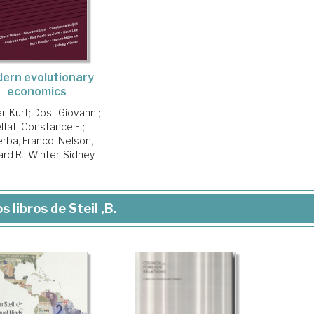
ern evolutionary
economics
r, Kurt
;
Dosi, Giovanni
;
lfat, Constance E.
;
rba, Franco
;
Nelson,
ard R.
;
Winter, Sidney
s libros de Steil ,B.