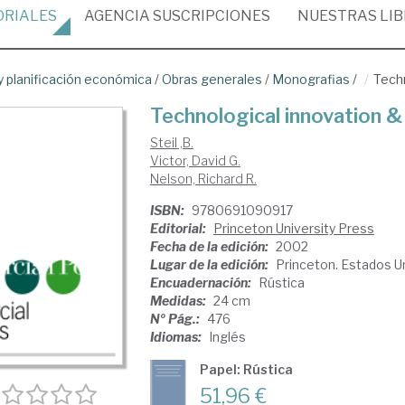
ORIALES
AGENCIA
SUSCRIPCIONES
NUESTRAS
LI
 planificación económica
/
Obras generales
/
Monografias
/
Tech
Technological innovation 
Steil ,B.
Victor, David G.
Nelson, Richard R.
ISBN:
9780691090917
Editorial:
Princeton University Press
Fecha de la edición:
2002
Lugar de la edición:
Princeton. Estados U
Encuadernación:
Rústica
Medidas:
24 cm
Nº Pág.:
476
Idiomas:
Inglés
Papel: Rústica
51,96 €