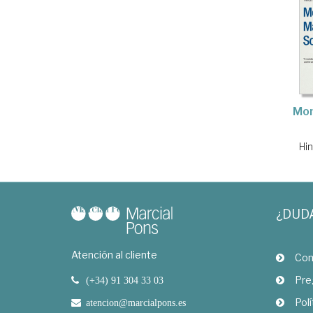
Mon
Hi
¿DUD
Atención al cliente
Com
Pre
(+34) 91 304 33 03
Polí
atencion@marcialpons.es