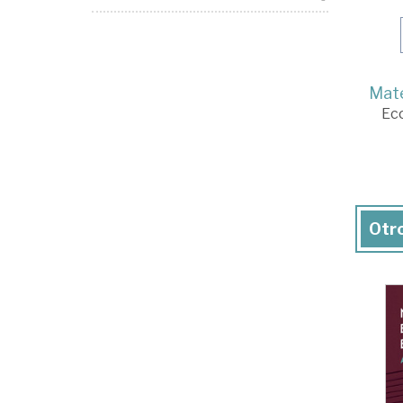
Mate
Ec
Otro