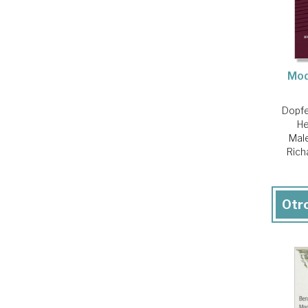
Mod
Dopfe
He
Male
Rich
Otro