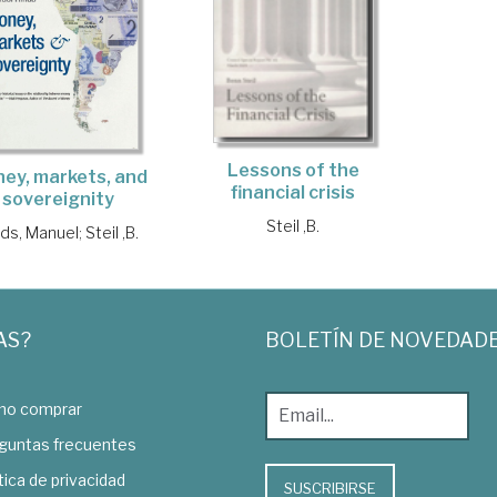
Lessons of the
ey, markets, and
financial crisis
sovereignity
Steil ,B.
nds, Manuel
;
Steil ,B.
AS?
BOLETÍN DE NOVEDAD
o comprar
guntas frecuentes
tica de privacidad
SUSCRIBIRSE