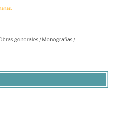
manas.
Obras generales
/
Monografias
/