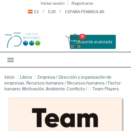
Iniciar sesión
Registrarse
ES
EUR
ESPAÑA PENINSULAR
0
Busqueda avanzada
Toggle navigation
Inicio
Libros
Empresa
/
Dirección y organización de
empresas. Recursos humanos
/
Recursos humanos
/
Factor
humano: Motivación. Ambiente. Conflicto
/
Team Players