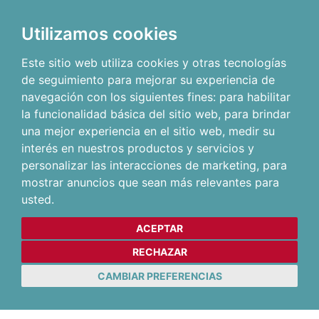
Utilizamos cookies
Este sitio web utiliza cookies y otras tecnologías
de seguimiento para mejorar su experiencia de
navegación con los siguientes fines:
para habilitar
la funcionalidad básica del sitio web
,
para brindar
una mejor experiencia en el sitio web
,
medir su
interés en nuestros productos y servicios y
personalizar las interacciones de marketing
,
para
mostrar anuncios que sean más relevantes para
usted
.
ACEPTAR
RECHAZAR
CAMBIAR PREFERENCIAS