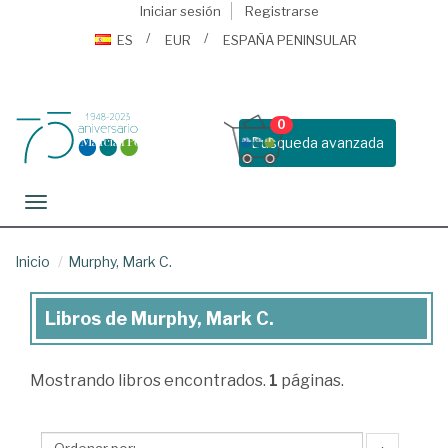
Iniciar sesión
Registrarse
ES
EUR
ESPAÑA PENINSULAR
0
Busqueda avanzada
Toggle navigation
Inicio
Murphy, Mark C.
Libros de Murphy, Mark C.
Libros
de
Mostrando
libros encontrados.
1
páginas.
Murphy,
Mark