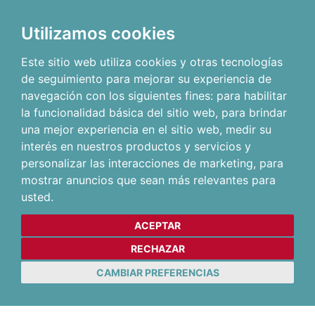
Utilizamos cookies
Este sitio web utiliza cookies y otras tecnologías
de seguimiento para mejorar su experiencia de
navegación con los siguientes fines:
para habilitar
la funcionalidad básica del sitio web
,
para brindar
una mejor experiencia en el sitio web
,
medir su
interés en nuestros productos y servicios y
personalizar las interacciones de marketing
,
para
mostrar anuncios que sean más relevantes para
usted
.
ACEPTAR
RECHAZAR
CAMBIAR PREFERENCIAS