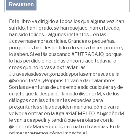
Resumen
Este libro va dirigido a todos los que alguna vez han
sufrido, han llorado, se han quejado, han criticado,
han sido felices… algunos instantes… en las
#cavernasempresariales. Grandes o pequeñas…
porque los han despedido o lo van a hacer pronto y
lo saben. Si estás buscando #TUTRABAJO, porque
lo has perdido o no lo has encontrado todavía, o
crees que no lo vas a extraviar, las
#travesíasdesvergonzadasporlasempresas de la
@SeñoritaMaryPoppins te van a dar calambres.
Son las aventuras de una empleada cualquiera y de
un jefe que la despidió, llamado @señorM, y de los
diálogos con las diferentes especies para
preguntarles si las despiden mañana, cómo van a
volver a entrar en la #galaxiaEMPLEO. Al @señorM
le van a despedir y tendrá que enrolarse con la
@señoritaMaryPoppins en cuatro travesías. En la
primera veremos cómo impacta el