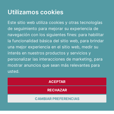
Utilizamos cookies
Este sitio web utiliza cookies y otras tecnologías
de seguimiento para mejorar su experiencia de
navegación con los siguientes fines:
para habilitar
la funcionalidad básica del sitio web
,
para brindar
una mejor experiencia en el sitio web
,
medir su
interés en nuestros productos y servicios y
personalizar las interacciones de marketing
,
para
mostrar anuncios que sean más relevantes para
usted
.
ACEPTAR
RECHAZAR
CAMBIAR PREFERENCIAS