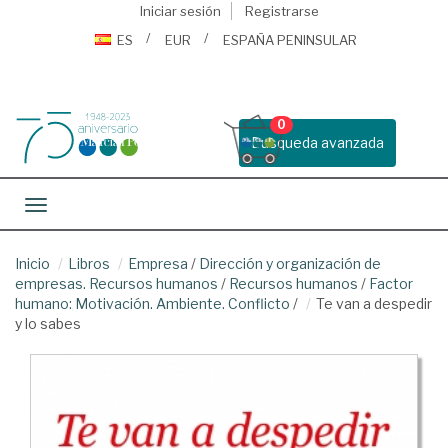
Iniciar sesión
Registrarse
ES
EUR
ESPAÑA PENINSULAR
0
Busqueda avanzada
Toggle navigation
Inicio
Libros
Empresa
/
Dirección y organización de
empresas. Recursos humanos
/
Recursos humanos
/
Factor
humano: Motivación. Ambiente. Conflicto
/
Te van a despedir
y lo sabes