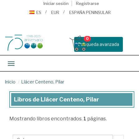
Iniciar sesión
Registrarse
ES
EUR
ESPAÑA PENINSULAR
0
Busqueda avanzada
Toggle navigation
Inicio
Llácer Centeno, Pilar
Libros de Llácer Centeno, Pilar
Libros
de
Mostrando
libros encontrados.
1
páginas.
Llácer
Centeno,