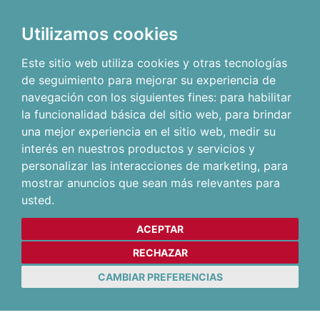
Utilizamos cookies
Este sitio web utiliza cookies y otras tecnologías
de seguimiento para mejorar su experiencia de
navegación con los siguientes fines:
para habilitar
la funcionalidad básica del sitio web
,
para brindar
una mejor experiencia en el sitio web
,
medir su
interés en nuestros productos y servicios y
personalizar las interacciones de marketing
,
para
mostrar anuncios que sean más relevantes para
usted
.
ACEPTAR
RECHAZAR
CAMBIAR PREFERENCIAS