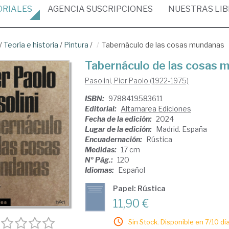
ORIALES
AGENCIA
SUSCRIPCIONES
NUESTRAS
LI
/
Teoría e historia
/
Pintura
/
Tabernáculo de las cosas mundanas
Tabernáculo de las cosas 
Pasolini, Pier Paolo (1922-1975)
ISBN:
9788419583611
Editorial:
Altamarea Ediciones
Fecha de la edición:
2024
Lugar de la edición:
Madrid. España
Encuadernación:
Rústica
Medidas:
17 cm
Nº Pág.:
120
Idiomas:
Español
Papel: Rústica
11,90 €
Sin Stock. Disponible en 7/10 día