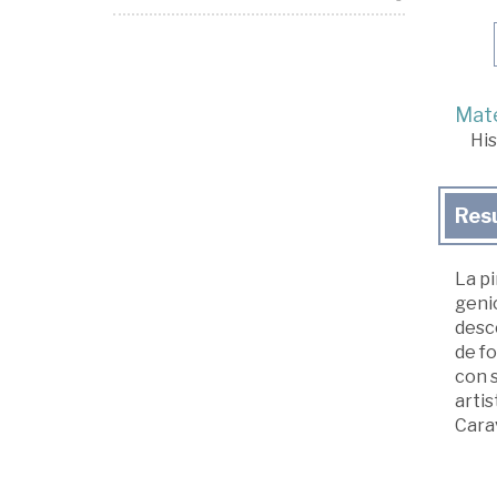
Mate
His
Res
La pi
genio
desco
de f
con s
arti
Cara