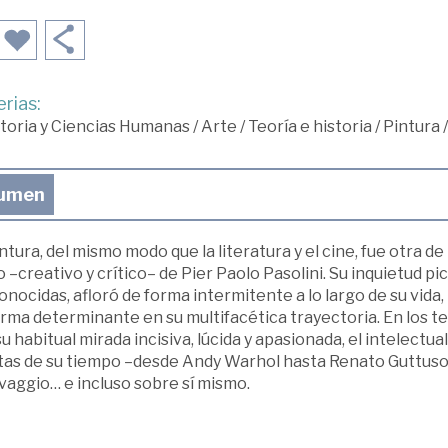
rias:
toria y Ciencias Humanas
/
Arte
/
Teoría e historia
/
Pintura
/
umen
ntura, del mismo modo que la literatura y el cine, fue otra d
 –creativo y crítico– de Pier Paolo Pasolini. Su inquietud pi
nocidas, afloró de forma intermitente a lo largo de su vida
orma determinante en su multifacética trayectoria. En los t
u habitual mirada incisiva, lúcida y apasionada, el intelectual
stas de su tiempo –desde Andy Warhol hasta Renato Guttuso
vaggio… e incluso sobre sí mismo.