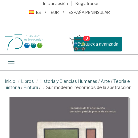
Iniciar sesión
Registrarse
ES
EUR
ESPAÑA PENINSULAR
0
Busqueda avanzada
Toggle navigation
Inicio
Libros
Historia y Ciencias Humanas
/
Arte
/
Teoría e
historia
/
Pintura
/
Sur moderno: recorridos de la abstracción