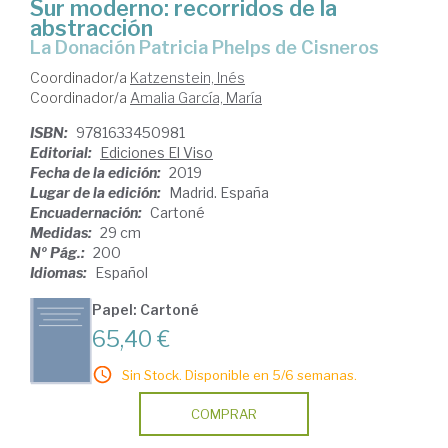
Sur moderno: recorridos de la
abstracción
La Donación Patricia Phelps de Cisneros
Coordinador/a
Katzenstein, Inés
Coordinador/a
Amalia García, María
ISBN:
9781633450981
Editorial:
Ediciones El Viso
Fecha de la edición:
2019
Lugar de la edición:
Madrid. España
Encuadernación:
Cartoné
Medidas:
29 cm
Nº Pág.:
200
Idiomas:
Español
Papel: Cartoné
65,40 €
Sin Stock. Disponible en 5/6 semanas.
COMPRAR