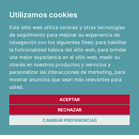
Utilizamos cookies
Este sitio web utiliza cookies y otras tecnologías
de seguimiento para mejorar su experiencia de
navegación con los siguientes fines:
para habilitar
la funcionalidad básica del sitio web
,
para brindar
una mejor experiencia en el sitio web
,
medir su
interés en nuestros productos y servicios y
personalizar las interacciones de marketing
,
para
mostrar anuncios que sean más relevantes para
usted
.
ACEPTAR
RECHAZAR
CAMBIAR PREFERENCIAS