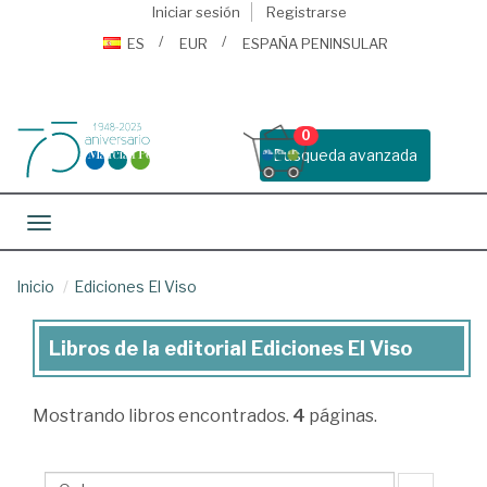
Iniciar sesión
Registrarse
ES
EUR
ESPAÑA PENINSULAR
0
Busqueda avanzada
Toggle navigation
Inicio
Ediciones El Viso
Libros de la editorial Ediciones El Viso
Libros
de
Mostrando
libros encontrados.
4
páginas.
la
editorial