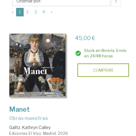
Ediciones
↑
El
(current)
«
1
2
3
4
»
Viso
45,00 €
Stock en librería. Envío
en 24/48 horas
COMPRAR
Manet
Obras maestras
Galitz, Kathryn Calley
Ediciones El Viso. Madrid, 2026