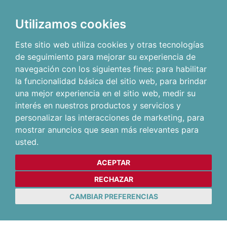
Utilizamos cookies
Este sitio web utiliza cookies y otras tecnologías
de seguimiento para mejorar su experiencia de
navegación con los siguientes fines:
para habilitar
la funcionalidad básica del sitio web
,
para brindar
una mejor experiencia en el sitio web
,
medir su
interés en nuestros productos y servicios y
personalizar las interacciones de marketing
,
para
mostrar anuncios que sean más relevantes para
usted
.
ACEPTAR
RECHAZAR
CAMBIAR PREFERENCIAS