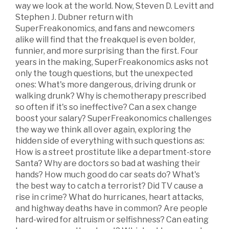
way we look at the world. Now, Steven D. Levitt and
Stephen J. Dubner return with
SuperFreakonomics, and fans and newcomers
alike will find that the freakquel is even bolder,
funnier, and more surprising than the first. Four
years in the making, SuperFreakonomics asks not
only the tough questions, but the unexpected
ones: What's more dangerous, driving drunk or
walking drunk? Why is chemotherapy prescribed
so often if it's so ineffective? Can a sex change
boost your salary? SuperFreakonomics challenges
the way we think all over again, exploring the
hidden side of everything with such questions as:
How is a street prostitute like a department-store
Santa? Why are doctors so bad at washing their
hands? How much good do car seats do? What's
the best way to catch a terrorist? Did TV cause a
rise in crime? What do hurricanes, heart attacks,
and highway deaths have in common? Are people
hard-wired for altruism or selfishness? Can eating