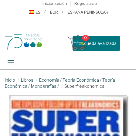
Iniciar sesión
Registrarse
ES
EUR
ESPAÑA PENINSULAR
0
Busqueda avanzada
Toggle navigation
Inicio
Libros
Economía
/
Teoría Económica
/
Teoría
Económica
/
Monografías
/
Superfreakonomics