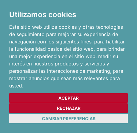
Utilizamos cookies
Este sitio web utiliza cookies y otras tecnologías
de seguimiento para mejorar su experiencia de
navegación con los siguientes fines:
para habilitar
la funcionalidad básica del sitio web
,
para brindar
una mejor experiencia en el sitio web
,
medir su
interés en nuestros productos y servicios y
personalizar las interacciones de marketing
,
para
mostrar anuncios que sean más relevantes para
usted
.
ACEPTAR
RECHAZAR
CAMBIAR PREFERENCIAS