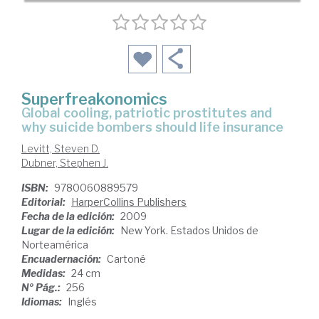
Superfreakonomics
global cooling, patriotic prostitutes and
why suicide bombers should life insurance
Levitt, Steven D.
Dubner, Stephen J.
ISBN:
9780060889579
Editorial:
HarperCollins Publishers
Fecha de la edición:
2009
Lugar de la edición:
New York. Estados Unidos de
Norteamérica
Encuadernación:
Cartoné
Medidas:
24 cm
Nº Pág.:
256
Idiomas:
Inglés