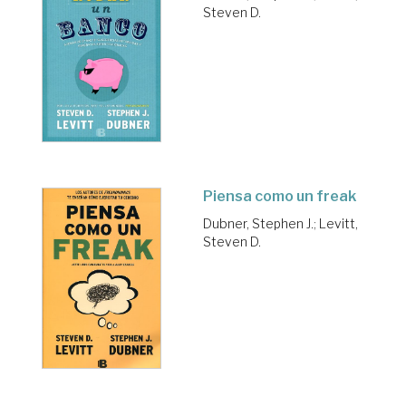
Steven D.
Piensa como un freak
Dubner, Stephen J.
;
Levitt,
Steven D.