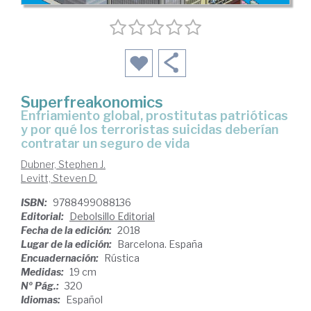
Superfreakonomics
enfriamiento global, prostitutas patrióticas
y por qué los terroristas suicidas deberían
contratar un seguro de vida
Dubner, Stephen J.
Levitt, Steven D.
ISBN:
9788499088136
Editorial:
Debolsillo Editorial
Fecha de la edición:
2018
Lugar de la edición:
Barcelona. España
Encuadernación:
Rústica
Medidas:
19 cm
Nº Pág.:
320
Idiomas:
Español