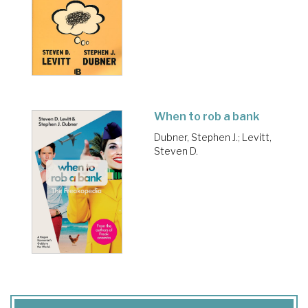
When to rob a bank
Dubner, Stephen J.
;
Levitt,
Steven D.