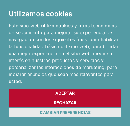
Utilizamos cookies
Este sitio web utiliza cookies y otras tecnologías
de seguimiento para mejorar su experiencia de
navegación con los siguientes fines:
para habilitar
la funcionalidad básica del sitio web
,
para brindar
una mejor experiencia en el sitio web
,
medir su
interés en nuestros productos y servicios y
personalizar las interacciones de marketing
,
para
mostrar anuncios que sean más relevantes para
usted
.
ACEPTAR
RECHAZAR
CAMBIAR PREFERENCIAS