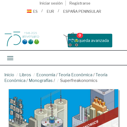
Iniciar sesión
Registrarse
ES
EUR
ESPAÑA PENINSULAR
0
Busqueda avanzada
Toggle navigation
Inicio
Libros
Economía
/
Teoría Económica
/
Teoría
Económica
/
Monografías
/
Superfreakonomics