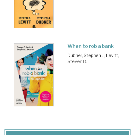
When to rob a bank
Dubner, Stephen J.
;
Levitt,
Steven D.