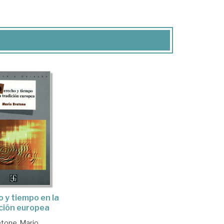
 y tiempo en la
ción europea
etone, Mario