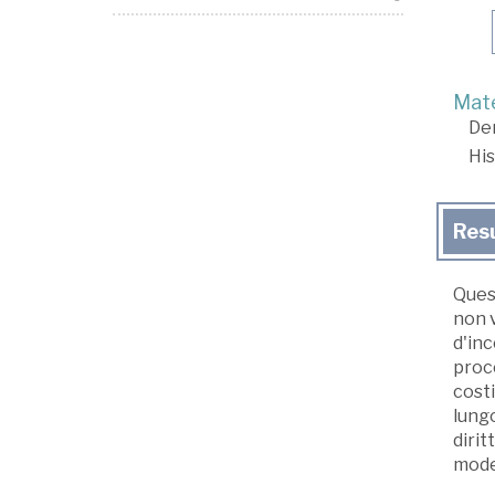
Mate
De
His
Res
Quest
non v
d'inc
proce
costi
lungo
dirit
mode