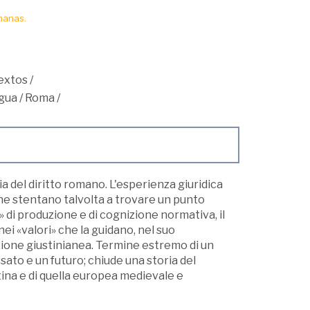
manas.
textos
/
igua
/
Roma
/
 del diritto romano. L'esperienza giuridica
he stentano talvolta a trovare un punto
nti» di produzione e di cognizione normativa, il
i «valori» che la guidano, nel suo
cazione giustinianea. Termine estremo di un
sato e un futuro; chiude una storia del
tina e di quella europea medievale e