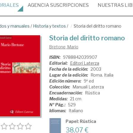
ORIALES
AGENCIA
SUSCRIPCIONES
NUESTRAS
LI
dos y manuales
/
Historia y textos
/
Storia del diritto romano
Storia del diritto romano
Bretone, Mario
ISBN:
9788842039907
Editorial:
Editori Laterza
Fecha de la edición:
2003
Lugar de la edición:
Roma. Italia
Edición número:
9ª ed
Colección:
Manuali Laterza
Encuadernación:
Rústica
Medidas:
21 cm
Nº Pág.:
529
Idiomas:
Italiano
Papel: Rústica
38,07 €