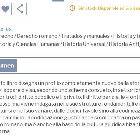
Sin Stock. Disponible en 5/6 se
rias:
recho
/
Derecho romano
/
Tratados y manuales
/
Historia y 
toria y Ciencias Humanas
/
Historia Universal
/
Historia Ant
umen
o libro disegna un profilo completamente nuovo della storia
i appare divisa, secondo uno schema consueto, in settori c
ontro: il diritto pubblico e il privato, il diritto penale, le «fo
sso; ma viene indagata nelle sue strutture fondamentali e ne
tuirsi e nel suo variare, dalle Dodici Tavole sino alla codifi
 cammino, la codificazione giustinianea si colloca fra un pas
to romano, ma è anche alla base della cultura giuridica bizan
rna.