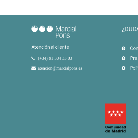
¿DUD
Atención al cliente
Com
Pre
(+34) 91 304 33 03
Polí
atencion@marcialpons.es