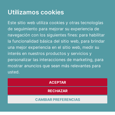
Utilizamos cookies
Este sitio web utiliza cookies y otras tecnologías
de seguimiento para mejorar su experiencia de
navegación con los siguientes fines:
para habilitar
la funcionalidad básica del sitio web
,
para brindar
una mejor experiencia en el sitio web
,
medir su
interés en nuestros productos y servicios y
personalizar las interacciones de marketing
,
para
mostrar anuncios que sean más relevantes para
usted
.
ACEPTAR
RECHAZAR
CAMBIAR PREFERENCIAS