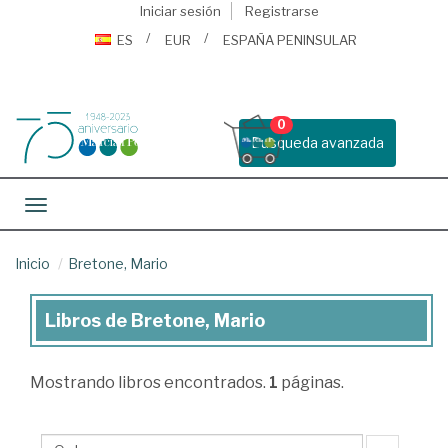
Iniciar sesión
Registrarse
ES
EUR
ESPAÑA PENINSULAR
0
Busqueda avanzada
Toggle navigation
Inicio
Bretone, Mario
Libros de Bretone, Mario
Libros
de
Mostrando
libros encontrados.
1
páginas.
Bretone,
Mario