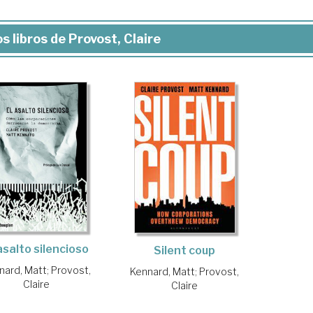
s libros de Provost, Claire
asalto silencioso
Silent coup
nard, Matt
;
Provost,
Kennard, Matt
;
Provost,
Claire
Claire