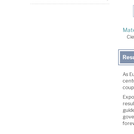
Mate
Cie
Res
As E
centu
coup 
Expos
resul
guide
gover
fore