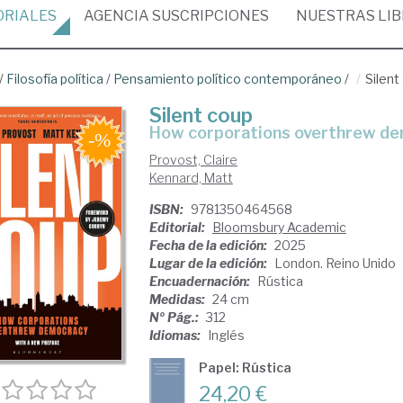
ORIALES
AGENCIA
SUSCRIPCIONES
NUESTRAS
LI
/
Filosofía política
/
Pensamiento político contemporáneo
/
Silent
Silent coup
how corporations overthrew d
Provost, Claire
Kennard, Matt
ISBN:
9781350464568
Editorial:
Bloomsbury Academic
Fecha de la edición:
2025
Lugar de la edición:
London. Reino Unido
Encuadernación:
Rústica
Medidas:
24 cm
Nº Pág.:
312
Idiomas:
Inglés
Papel: Rústica
24,20 €