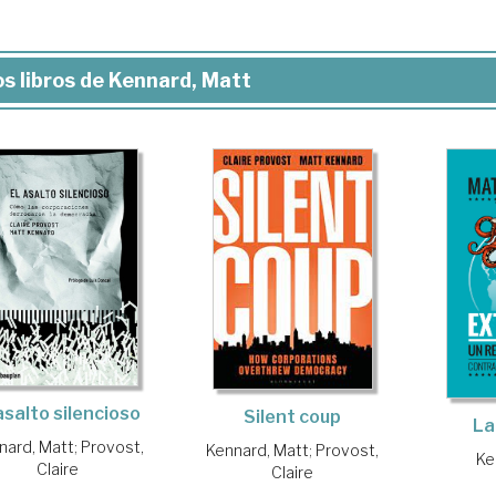
s libros de Kennard, Matt
asalto silencioso
Silent coup
La
nard, Matt
;
Provost,
Kennard, Matt
;
Provost,
Ke
Claire
Claire