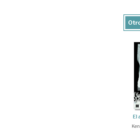
Otro
El 
Ken