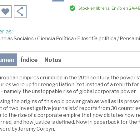
Stock en librería. Envío en 24/4
rias:
ncias Sociales
/
Ciencia Política
/
Filosofía política
/
Pensami
umen
Índice
Notas
uropean empires crumbled in the 20th century, the power s
ries were up for renegotiation. Yet instead of a rebirth f
- namely, the unstoppable rise of global corporate power.
ing the origins of this epic power grab as well as its pres
t of two investigative journalists' reports from 30 countrie
 to the rise of a corporate empire that now dictates how re
ned, and how justice is defined. Now in paperback for the fi
word by Jeremy Corbyn.