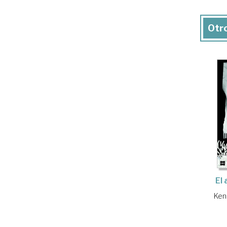
Otro
El 
Ken