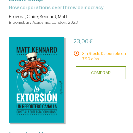
how corporations overthrew democracy
Provost, Claire
;
Kennard, Matt
Bloomsbury Academic. London, 2023
23,00 €
Sin Stock. Disponible en
7/10 días.
COMPRAR