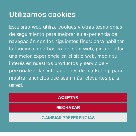
Utilizamos cookies
Este sitio web utiliza cookies y otras tecnologías
de seguimiento para mejorar su experiencia de
navegación con los siguientes fines:
para habilitar
la funcionalidad básica del sitio web
,
para brindar
una mejor experiencia en el sitio web
,
medir su
interés en nuestros productos y servicios y
personalizar las interacciones de marketing
,
para
mostrar anuncios que sean más relevantes para
usted
.
ACEPTAR
RECHAZAR
CAMBIAR PREFERENCIAS