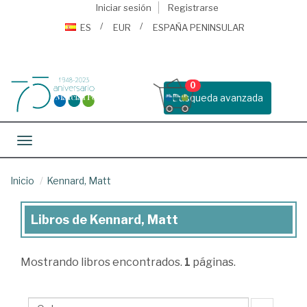
Iniciar sesión
Registrarse
ES
EUR
ESPAÑA PENINSULAR
0
Busqueda avanzada
Toggle navigation
Inicio
Kennard, Matt
Libros de Kennard, Matt
Libros
de
Mostrando
libros encontrados.
1
páginas.
Kennard,
Matt