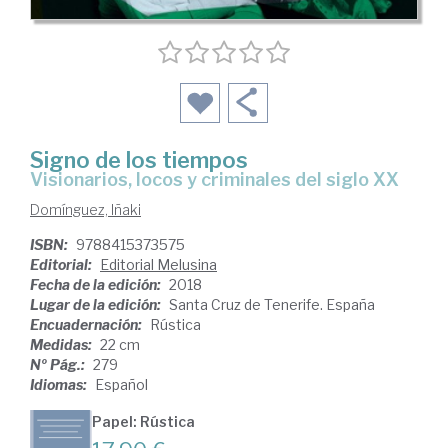
Signo de los tiempos
visionarios, locos y criminales del siglo XX
Domínguez, Iñaki
ISBN:
9788415373575
Editorial:
Editorial Melusina
Fecha de la edición:
2018
Lugar de la edición:
Santa Cruz de Tenerife. España
Encuadernación:
Rústica
Medidas:
22 cm
Nº Pág.:
279
Idiomas:
Español
Papel: Rústica