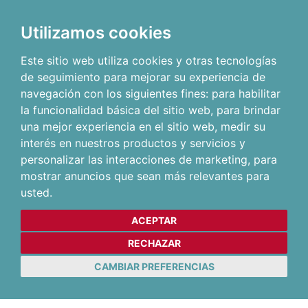
Utilizamos cookies
Este sitio web utiliza cookies y otras tecnologías
de seguimiento para mejorar su experiencia de
navegación con los siguientes fines:
para habilitar
la funcionalidad básica del sitio web
,
para brindar
una mejor experiencia en el sitio web
,
medir su
interés en nuestros productos y servicios y
personalizar las interacciones de marketing
,
para
mostrar anuncios que sean más relevantes para
usted
.
ACEPTAR
RECHAZAR
CAMBIAR PREFERENCIAS