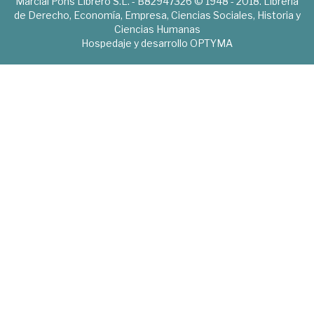
Marcial Pons Librero S.L. - B82947326 © 1948 - 2018. Librería
de Derecho, Economía, Empresa, Ciencias Sociales, Historia y
Ciencias Humanas
Hospedaje y desarrollo
OPTYMA