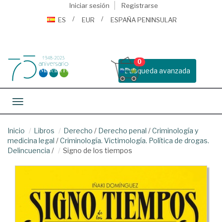
Iniciar sesión
Registrarse
ES
EUR
ESPAÑA PENINSULAR
0
Busqueda avanzada
Toggle navigation
Inicio
Libros
Derecho
/
Derecho penal
/
Criminología y
medicina legal
/
Criminología. Victimología. Política de drogas.
Delincuencia
/
Signo de los tiempos