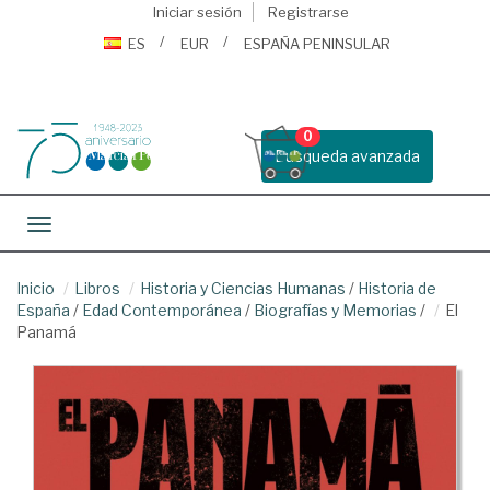
Iniciar sesión
Registrarse
ES
EUR
ESPAÑA PENINSULAR
0
Busqueda avanzada
Toggle navigation
Inicio
Libros
Historia y Ciencias Humanas
/
Historia de
España
/
Edad Contemporánea
/
Biografías y Memorias
/
El
Panamá