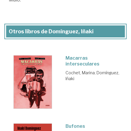
Otros libros de Domínguez, Iñaki
Macarras
interseculares
Cochet, Marina
;
Domínguez,
Iñaki
Bufones