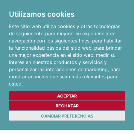
Utilizamos cookies
Este sitio web utiliza cookies y otras tecnologías
de seguimiento para mejorar su experiencia de
navegación con los siguientes fines:
para habilitar
la funcionalidad básica del sitio web
,
para brindar
una mejor experiencia en el sitio web
,
medir su
interés en nuestros productos y servicios y
personalizar las interacciones de marketing
,
para
mostrar anuncios que sean más relevantes para
usted
.
ACEPTAR
RECHAZAR
CAMBIAR PREFERENCIAS