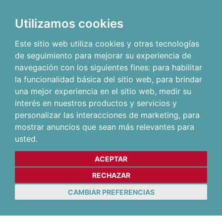
Utilizamos cookies
Este sitio web utiliza cookies y otras tecnologías
de seguimiento para mejorar su experiencia de
navegación con los siguientes fines:
para habilitar
la funcionalidad básica del sitio web
,
para brindar
una mejor experiencia en el sitio web
,
medir su
interés en nuestros productos y servicios y
personalizar las interacciones de marketing
,
para
mostrar anuncios que sean más relevantes para
usted
.
ACEPTAR
RECHAZAR
CAMBIAR PREFERENCIAS