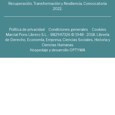
Recuperación, Transformación y Resiliencia. Convocatoria
2022.
Política de privacidad
Condiciones generales
Cookies
Marcial Pons Librero S.L. - B82947326 © 1948 - 2018. Librería
de Derecho, Economía, Empresa, Ciencias Sociales, Historia y
Ciencias Humanas
Hospedaje y desarrollo
OPTYMA