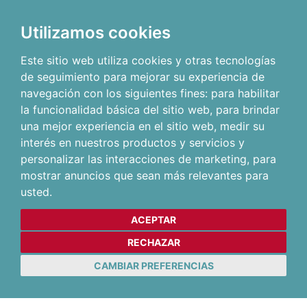
Utilizamos cookies
Este sitio web utiliza cookies y otras tecnologías
de seguimiento para mejorar su experiencia de
navegación con los siguientes fines:
para habilitar
la funcionalidad básica del sitio web
,
para brindar
una mejor experiencia en el sitio web
,
medir su
interés en nuestros productos y servicios y
personalizar las interacciones de marketing
,
para
mostrar anuncios que sean más relevantes para
usted
.
ACEPTAR
RECHAZAR
CAMBIAR PREFERENCIAS