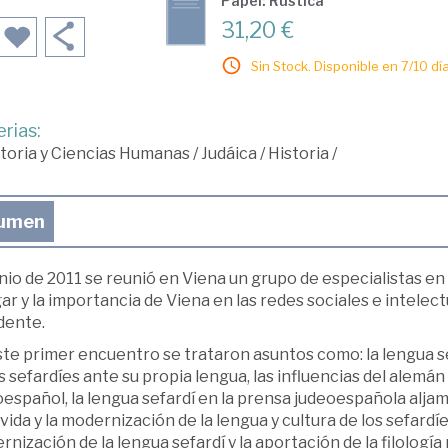
Papel: Rústica
31,20 €
Sin Stock. Disponible en 7/10 día
rias:
toria y Ciencias Humanas
/
Judáica
/
Historia
/
umen
nio de 2011 se reunió en Viena un grupo de especialistas en
gar y la importancia de Viena en las redes sociales e intelec
dente.
te primer encuentro se trataron asuntos como: la lengua sef
s sefardíes ante su propia lengua, las influencias del alemán
español, la lengua sefardí en la prensa judeoespañola aljami
 vida y la modernización de la lengua y cultura de los sefardíe
nización de la lengua sefardí y la aportación de la filología