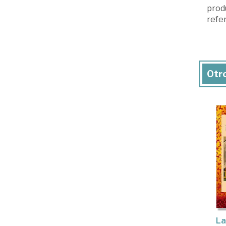
produ
refer
Otro
La