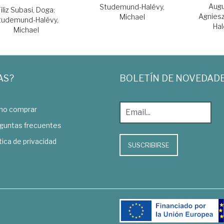
Augu
Studemund-Halévy,
Filiz Subasi, Doga
;
Agnies
Michael
tudemund-Halévy,
Hal
Michael
AS?
BOLETÍN DE NOVEDAD
o comprar
guntas frecuentes
tica de privacidad
SUSCRIBIRSE