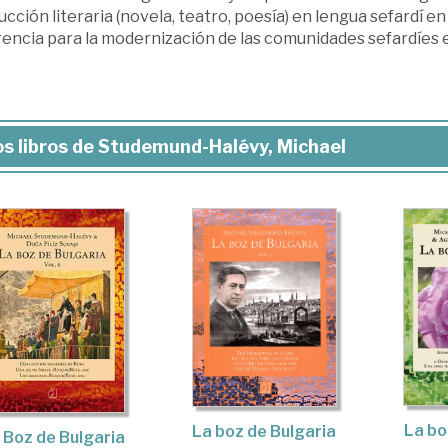
cción literaria (novela, teatro, poesía) en lengua sefardí e
encia para la modernización de las comunidades sefardíes e
s libros de Studemund-Halévy, Michael
La bo
La boz de Bulgaria
 Boz de Bulgaria