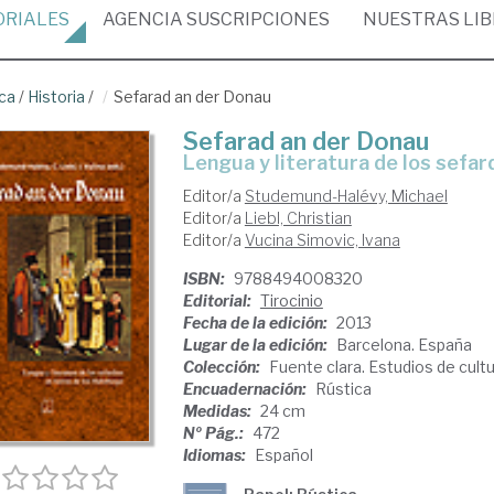
ORIALES
AGENCIA
SUSCRIPCIONES
NUESTRAS
LI
ica
/
Historia
/
Sefarad an der Donau
Sefarad an der Donau
lengua y literatura de los sefa
Editor/a
Studemund-Halévy, Michael
Editor/a
Liebl, Christian
Editor/a
Vucina Simovic, Ivana
ISBN:
9788494008320
Editorial:
Tirocinio
Fecha de la edición:
2013
Lugar de la edición:
Barcelona. España
Colección:
Fuente clara. Estudios de cultu
Encuadernación:
Rústica
Medidas:
24 cm
Nº Pág.:
472
Idiomas:
Español