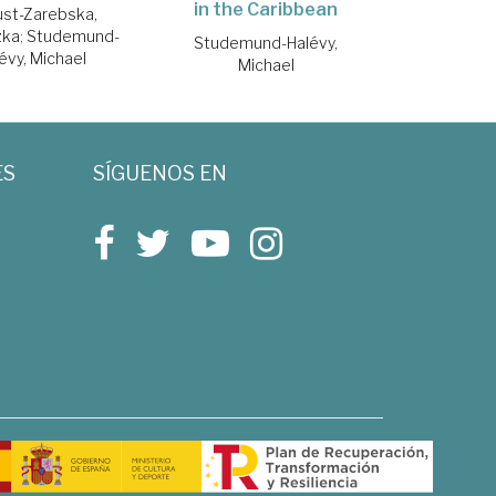
in the Caribbean
st-Zarebska,
zka
;
Studemund-
Studemund-Halévy,
évy, Michael
Michael
ES
SÍGUENOS EN