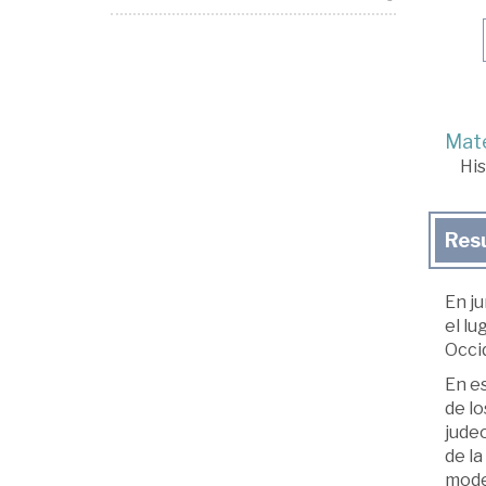
Mate
His
Res
En ju
el lu
Occi
En es
de lo
judeo
de la
moder