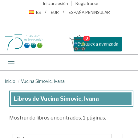
Iniciar sesión
Registrarse
ES
EUR
ESPAÑA PENINSULAR
0
Busqueda avanzada
Toggle navigation
Inicio
Vucina Simovic, Ivana
Libros de Vucina Simovic, Ivana
Libros
de
Mostrando
libros encontrados.
1
páginas.
Vucina
Simovic,