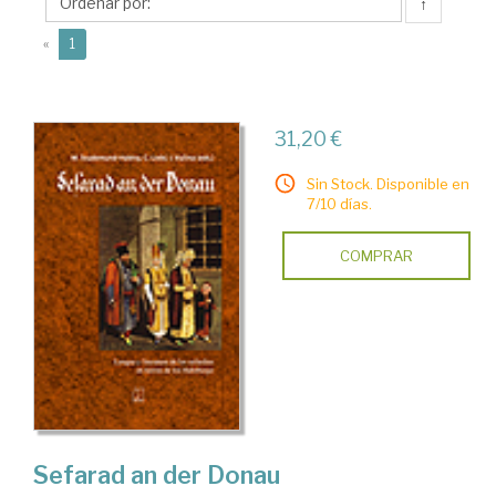
Ivana
↑
(current)
«
1
31,20 €
Sin Stock. Disponible en
7/10 días.
COMPRAR
Sefarad an der Donau