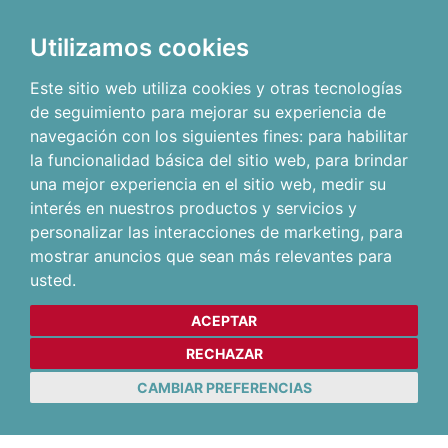
Utilizamos cookies
Este sitio web utiliza cookies y otras tecnologías
de seguimiento para mejorar su experiencia de
navegación con los siguientes fines:
para habilitar
la funcionalidad básica del sitio web
,
para brindar
una mejor experiencia en el sitio web
,
medir su
interés en nuestros productos y servicios y
personalizar las interacciones de marketing
,
para
mostrar anuncios que sean más relevantes para
usted
.
ACEPTAR
RECHAZAR
CAMBIAR PREFERENCIAS