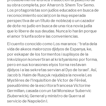
su obra completa, por Aharon b. Shem Tov Semo.
Los protagonistas son judíos educados en busca de
reconocimiento social (con la muy esperada
perspectiva de un título de nobleza) o un cazador
de dote no judío en busca de una rica novia judía
que lo libere de sus deudas. Nunca lo harán porque
el amor triunfa sobre las conveniencias.
El cuento conocido como Los maranos : 'trata dela
vida de akeos malorozos djidyos de Espanya, ke,
por eskapar de los tormentos i suplisyos de la
Inkvizisyon konvertiran al kristyanismo por forma,
pero en sus korasones elyos torna restavan
djidyos i a las sekretas servian al Dyo de Israel'. Así,
Jacob b. Haim de Rusçuk rejudaíza la novela Les
Mystères de l'Inquisition de Victor de Féréal,
pseudónimo de la escritora francesa Victorine
Germillan, casada con un tal Monsieur Subervic
(Suberwick), General y ministro de Guerra al
servicio de Napoleón I.