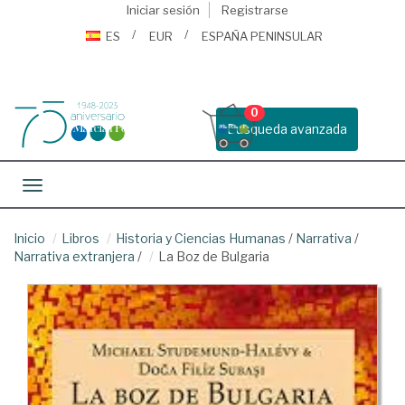
Iniciar sesión
Registrarse
ES
EUR
ESPAÑA PENINSULAR
0
Busqueda avanzada
Toggle navigation
Inicio
Libros
Historia y Ciencias Humanas
/
Narrativa
/
Narrativa extranjera
/
La Boz de Bulgaria