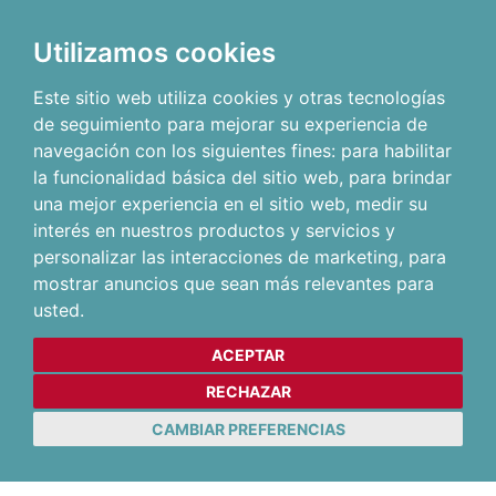
Utilizamos cookies
Este sitio web utiliza cookies y otras tecnologías
de seguimiento para mejorar su experiencia de
navegación con los siguientes fines:
para habilitar
la funcionalidad básica del sitio web
,
para brindar
una mejor experiencia en el sitio web
,
medir su
interés en nuestros productos y servicios y
personalizar las interacciones de marketing
,
para
mostrar anuncios que sean más relevantes para
usted
.
ACEPTAR
RECHAZAR
CAMBIAR PREFERENCIAS