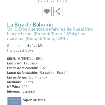
La Boz de Bulgaria
Vol.6. Dos cuentos sefardíes de Ruse: Una
hija de Israel (Rusçuk/Ruse, 1894); Los
maranos (Rusçuk/Ruse, 1896)
Studemund-Halévy, Michael
Filiz Subasi, Doga
ISBN:
9788412651805
Editorial:
Tirocinio
Fecha de la edición:
2023
Lugar de la edición:
Barcelona. España
Encuadernación:
Rústica
Medidas:
22 cm
Nº Pág.:
225
Idiomas:
Español
Papel: Rústica