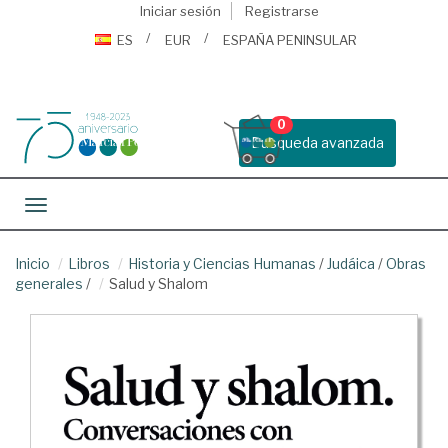
Iniciar sesión
Registrarse
ES
EUR
ESPAÑA PENINSULAR
0
Busqueda avanzada
Toggle navigation
Inicio
Libros
Historia y Ciencias Humanas
/
Judáica
/
Obras
generales
/
Salud y Shalom