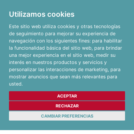
Utilizamos cookies
Este sitio web utiliza cookies y otras tecnologías
de seguimiento para mejorar su experiencia de
navegación con los siguientes fines:
para habilitar
la funcionalidad básica del sitio web
,
para brindar
una mejor experiencia en el sitio web
,
medir su
interés en nuestros productos y servicios y
personalizar las interacciones de marketing
,
para
mostrar anuncios que sean más relevantes para
usted
.
ACEPTAR
RECHAZAR
CAMBIAR PREFERENCIAS