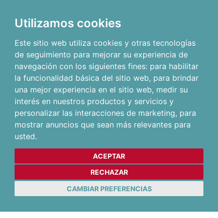
Utilizamos cookies
Este sitio web utiliza cookies y otras tecnologías
de seguimiento para mejorar su experiencia de
navegación con los siguientes fines:
para habilitar
la funcionalidad básica del sitio web
,
para brindar
una mejor experiencia en el sitio web
,
medir su
interés en nuestros productos y servicios y
personalizar las interacciones de marketing
,
para
mostrar anuncios que sean más relevantes para
usted
.
ACEPTAR
RECHAZAR
CAMBIAR PREFERENCIAS