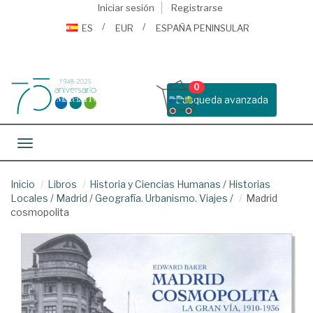
Iniciar sesión
Registrarse
ES
EUR
ESPAÑA PENINSULAR
0
Busqueda avanzada
Toggle navigation
Inicio
Libros
Historia y Ciencias Humanas
/
Historias
Locales
/
Madrid
/
Geografía. Urbanismo. Viajes
/
Madrid
cosmopolita