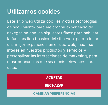
Utilizamos cookies
Este sitio web utiliza cookies y otras tecnologías
de seguimiento para mejorar su experiencia de
navegación con los siguientes fines:
para habilitar
la funcionalidad básica del sitio web
,
para brindar
una mejor experiencia en el sitio web
,
medir su
interés en nuestros productos y servicios y
personalizar las interacciones de marketing
,
para
mostrar anuncios que sean más relevantes para
usted
.
ACEPTAR
RECHAZAR
CAMBIAR PREFERENCIAS