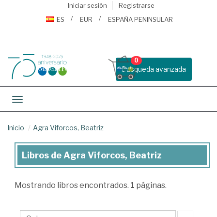
Iniciar sesión
Registrarse
ES
EUR
ESPAÑA PENINSULAR
0
Busqueda avanzada
Toggle navigation
Inicio
Agra Viforcos, Beatriz
Libros de Agra Viforcos, Beatriz
Libros
de
Mostrando
libros encontrados.
1
páginas.
Agra
Viforcos,