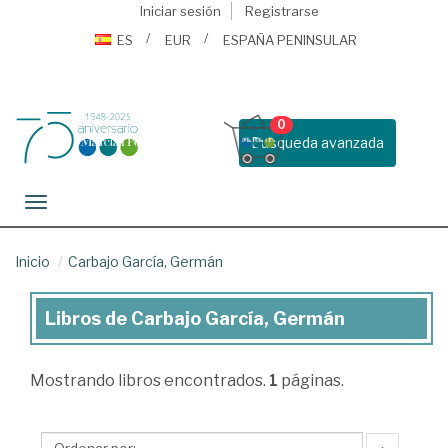
Iniciar sesión
Registrarse
ES
EUR
ESPAÑA PENINSULAR
0
Busqueda avanzada
Toggle navigation
Inicio
Carbajo García, Germán
Libros de Carbajo García, Germán
Libros
de
Mostrando
libros encontrados.
1
páginas.
Carbajo
García,