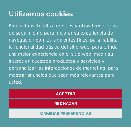
Utilizamos cookies
Este sitio web utiliza cookies y otras tecnologías
de seguimiento para mejorar su experiencia de
navegación con los siguientes fines:
para habilitar
la funcionalidad básica del sitio web
,
para brindar
una mejor experiencia en el sitio web
,
medir su
interés en nuestros productos y servicios y
personalizar las interacciones de marketing
,
para
mostrar anuncios que sean más relevantes para
usted
.
ACEPTAR
RECHAZAR
CAMBIAR PREFERENCIAS