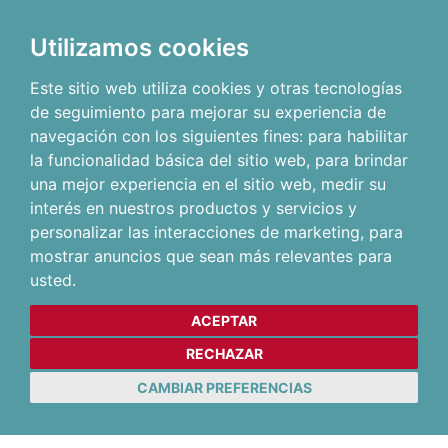
Utilizamos cookies
Este sitio web utiliza cookies y otras tecnologías
de seguimiento para mejorar su experiencia de
navegación con los siguientes fines:
para habilitar
la funcionalidad básica del sitio web
,
para brindar
una mejor experiencia en el sitio web
,
medir su
interés en nuestros productos y servicios y
personalizar las interacciones de marketing
,
para
mostrar anuncios que sean más relevantes para
usted
.
ACEPTAR
RECHAZAR
CAMBIAR PREFERENCIAS