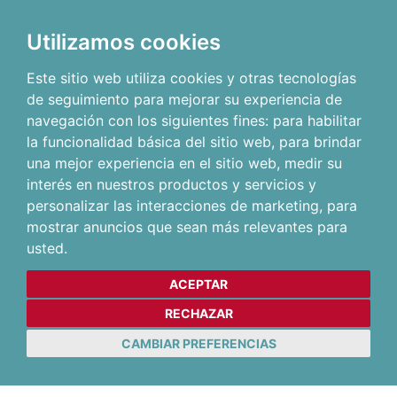
Utilizamos cookies
Este sitio web utiliza cookies y otras tecnologías
de seguimiento para mejorar su experiencia de
navegación con los siguientes fines:
para habilitar
la funcionalidad básica del sitio web
,
para brindar
una mejor experiencia en el sitio web
,
medir su
interés en nuestros productos y servicios y
personalizar las interacciones de marketing
,
para
mostrar anuncios que sean más relevantes para
usted
.
ACEPTAR
RECHAZAR
CAMBIAR PREFERENCIAS