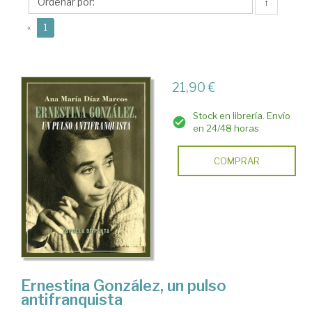
Ana
↑
Mª
(current)
«
1
21,90 €
Stock en librería. Envío
en 24/48 horas
COMPRAR
Ernestina González, un pulso
antifranquista