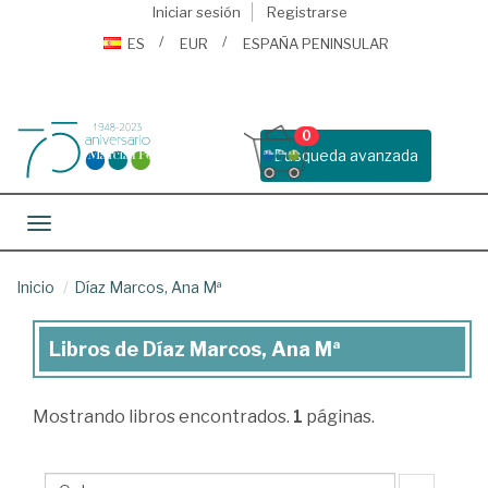
Iniciar sesión
Registrarse
ES
EUR
ESPAÑA PENINSULAR
0
Busqueda avanzada
Toggle navigation
Inicio
Díaz Marcos, Ana Mª
Libros de Díaz Marcos, Ana Mª
Libros
de
Mostrando
libros encontrados.
1
páginas.
Díaz
Marcos,