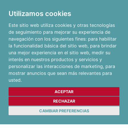
Utilizamos cookies
Este sitio web utiliza cookies y otras tecnologías
de seguimiento para mejorar su experiencia de
navegación con los siguientes fines:
para habilitar
la funcionalidad básica del sitio web
,
para brindar
una mejor experiencia en el sitio web
,
medir su
interés en nuestros productos y servicios y
personalizar las interacciones de marketing
,
para
mostrar anuncios que sean más relevantes para
usted
.
ACEPTAR
RECHAZAR
CAMBIAR PREFERENCIAS