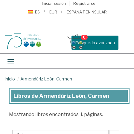
Iniciar sesión
Registrarse
ES
EUR
ESPAÑA PENINSULAR
0
Busqueda avanzada
Toggle navigation
Inicio
Armendáriz León, Carmen
Libros de Armendáriz León, Carmen
Libros
de
Mostrando
libros encontrados.
1
páginas.
Armendáriz
León,