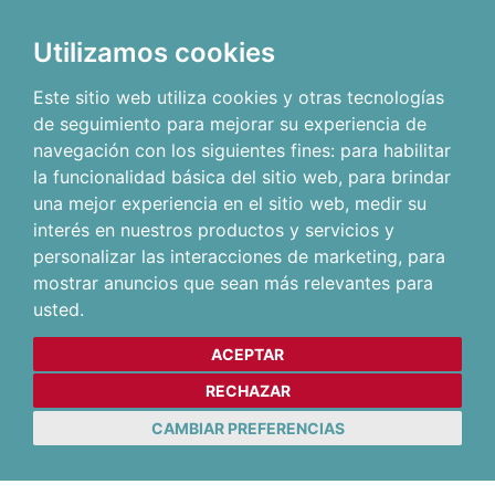
Utilizamos cookies
Este sitio web utiliza cookies y otras tecnologías
de seguimiento para mejorar su experiencia de
navegación con los siguientes fines:
para habilitar
la funcionalidad básica del sitio web
,
para brindar
una mejor experiencia en el sitio web
,
medir su
interés en nuestros productos y servicios y
personalizar las interacciones de marketing
,
para
mostrar anuncios que sean más relevantes para
usted
.
ACEPTAR
RECHAZAR
CAMBIAR PREFERENCIAS