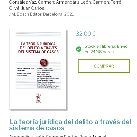
González Vaz, Carmen
;
Armendáriz León, Carmen
;
Ferré
Olivé, Juan Carlos
J.M. Bosch Editor. Barcelona, 2021
32,00 €
Stock en librería. Envío
en 24/48 horas
COMPRAR
La teoría jurídica del delito a través del
sistema de casos
Armendáriz León, Carmen
;
Bustos Rubio, Miguel