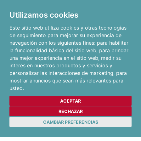
Utilizamos cookies
Este sitio web utiliza cookies y otras tecnologías
de seguimiento para mejorar su experiencia de
navegación con los siguientes fines:
para habilitar
la funcionalidad básica del sitio web
,
para brindar
una mejor experiencia en el sitio web
,
medir su
interés en nuestros productos y servicios y
personalizar las interacciones de marketing
,
para
mostrar anuncios que sean más relevantes para
usted
.
ACEPTAR
RECHAZAR
CAMBIAR PREFERENCIAS