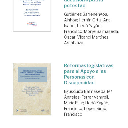
potestad
Gutiérrez Barrenengoa,
Ainhoa
;
Herrán Ortiz, Ana
Isabel
;
Lledó Yagüe,
Francisco
;
Monje Balmaseda,
Óscar
;
Vicandi Martínez,
Arantzazu
Reformas legislativas
para el Apoyo a las
Personas con
Discapacidad
Egusquiza Balmaseda, Mª
Ángeles
;
Ferrer Vanrrell,
María Pilar
;
Lledó Yagüe,
Francisco
;
López Simó,
Francisco