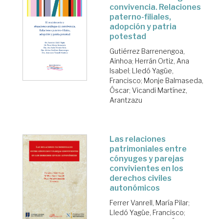
convivencia. Relaciones
paterno-filiales,
adopción y patria
potestad
Gutiérrez Barrenengoa,
Ainhoa
;
Herrán Ortiz, Ana
Isabel
;
Lledó Yagüe,
Francisco
;
Monje Balmaseda,
Óscar
;
Vicandi Martínez,
Arantzazu
Las relaciones
patrimoniales entre
cónyuges y parejas
convivientes en los
derechos civiles
autonómicos
Ferrer Vanrell, María Pilar
;
Lledó Yagüe, Francisco
;