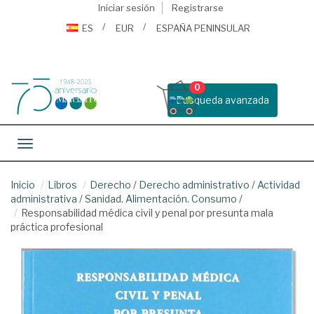
Iniciar sesión
Registrarse
ES
EUR
ESPAÑA PENINSULAR
0
Busqueda avanzada
Toggle navigation
Inicio
Libros
Derecho
/
Derecho administrativo
/
Actividad
administrativa
/
Sanidad. Alimentación. Consumo
/
Responsabilidad médica civil y penal por presunta mala
práctica profesional