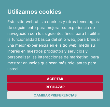
Utilizamos cookies
Este sitio web utiliza cookies y otras tecnologías
de seguimiento para mejorar su experiencia de
navegación con los siguientes fines:
para habilitar
la funcionalidad básica del sitio web
,
para brindar
una mejor experiencia en el sitio web
,
medir su
interés en nuestros productos y servicios y
personalizar las interacciones de marketing
,
para
mostrar anuncios que sean más relevantes para
usted
.
ACEPTAR
RECHAZAR
CAMBIAR PREFERENCIAS