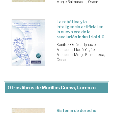
Monje Balmaseda, Óscar
La robótica y la
inteligencia artificial en
la nueva era de la
revolución industrial 4.0
Benítez Ortúzar, Ignacio
Francisco
;
Lledó Yagüe,
Francisco
;
Monje Balmaseda,
Óscar
Otros libros de Morillas Cueva, Lorenzo
Sistema de derecho