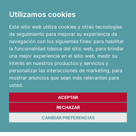
Utilizamos cookies
Este sitio web utiliza cookies y otras tecnologías
de seguimiento para mejorar su experiencia de
navegación con los siguientes fines:
para habilitar
la funcionalidad básica del sitio web
,
para brindar
una mejor experiencia en el sitio web
,
medir su
interés en nuestros productos y servicios y
personalizar las interacciones de marketing
,
para
mostrar anuncios que sean más relevantes para
usted
.
ACEPTAR
RECHAZAR
CAMBIAR PREFERENCIAS