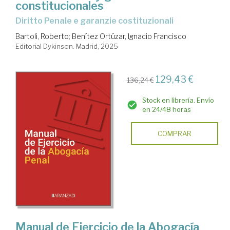
constitucionales
Diritto Penale e garanzie costituzionali
Bartoli, Roberto
;
Benítez Ortúzar, Ignacio Francisco
Editorial Dykinson. Madrid, 2025
129,43 €
136,24 €
Stock en librería. Envío
en 24/48 horas
COMPRAR
Manual de Ejercicio de la Abogacía