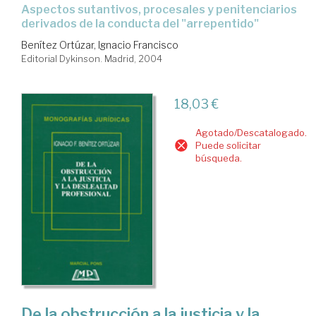
aspectos sutantivos, procesales y penitenciarios
derivados de la conducta del "arrepentido"
Benítez Ortúzar, Ignacio Francisco
Editorial Dykinson. Madrid, 2004
18,03 €
Agotado/Descatalogado.
Puede solicitar
búsqueda.
De la obstrucción a la justicia y la