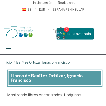
Iniciar sesión
Registrarse
ES
EUR
ESPAÑA PENINSULAR
0
Busqueda avanzada
Toggle navigation
Inicio
Benítez Ortúzar, Ignacio Francisco
Libros de Benítez Ortúzar, Ignacio
Libros
Francisco
de
Benítez
Mostrando
libros encontrados.
1
páginas.
Ortúzar,