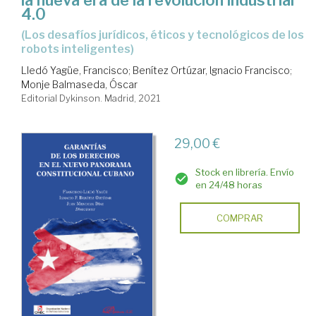
la nueva era de la revolución industrial
4.0
(los desafíos jurídicos, éticos y tecnológicos de los
robots inteligentes)
Lledó Yagüe, Francisco
;
Benítez Ortúzar, Ignacio Francisco
;
Monje Balmaseda, Óscar
Editorial Dykinson. Madrid, 2021
29,00 €
Stock en librería. Envío
en 24/48 horas
COMPRAR