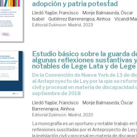
adopción y patria potestad
Lledó Yagüe, Francisco
Monje Balmaseda, Óscar
Isabel
Gutiérrez Barrenengoa, Ainhoa
Vicandi Ma
Editorial Dykinson. Madrid, 2023
Estudio básico sobre la guarda d
algunas reflexiones sustantivas 
notables de Lege Lata y de Lege
De la Convención de Nueva York de 13 de diciembre de 2006
al Anteproyecto de Ley por la que se reform
civil y procesal en materia de discapacidad 
septiembre de 2018
Lledó Yagüe, Francisco
Monje Balmaseda, Óscar
Barrenengoa, Ainhoa
Editorial Dykinson. Madrid, 2020
La monografía es un oportuno y notable trabajo en 
reflexiones suscitadas por el Anteproyecto de Ley 
la legislación civil y procesal en materia de discapac