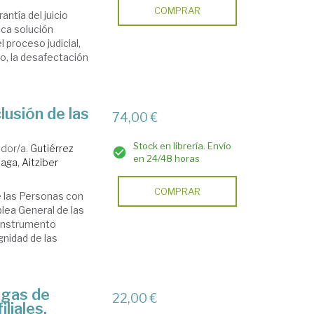
COMPRAR
antía del juicio
ica solución
 proceso judicial,
to, la desafectación
lusión de las
74,00 €
Stock en librería. Envío
dor/a.
Gutiérrez
en 24/48 horas
iaga, Aitziber
COMPRAR
e las Personas con
lea General de las
 instrumento
gnidad de las
ogas de
22,00 €
liales,