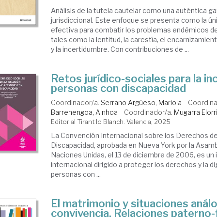
Análisis de la tutela cautelar como una auténtica gar
jurisdiccional. Este enfoque se presenta como la ún
efectiva para combatir los problemas endémicos del
tales como la lentitud, la carestía, el encarnizamien
y la incertidumbre. Con contribuciones de ...
Retos jurídico-sociales para la inc
personas con discapacidad
Coordinador/a.
Serrano Argüeso, Mariola
Coordina
Barrenengoa, Ainhoa
Coordinador/a.
Mugarra Elorr
Editorial Tirant lo Blanch. Valencia, 2025
La Convención Internacional sobre los Derechos d
Discapacidad, aprobada en Nueva York por la Asamb
Naciones Unidas, el 13 de diciembre de 2006, es un
internacional dirigido a proteger los derechos y la di
personas con ...
El matrimonio y situaciones anál
convivencia. Relaciones paterno-fi