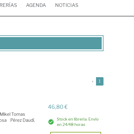
BRERÍAS
AGENDA
NOTICIAS
(current)
«
1
46,80 €
, Mikel Tomas
Stock en librería. Envío
Rosa
Pérez Daudí,
en 24/48 horas