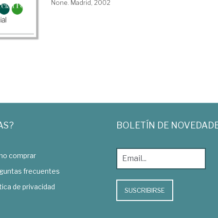
None. Madrid, 2002
AS?
BOLETÍN DE NOVEDAD
o comprar
guntas frecuentes
tica de privacidad
SUSCRIBIRSE