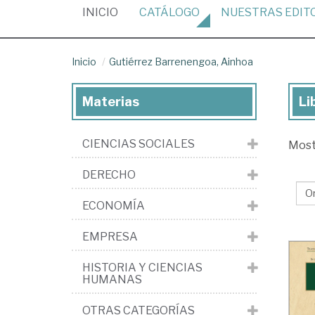
(CURRENT)
INICIO
CATÁLOGO
NUESTRAS
EDIT
Inicio
Gutiérrez Barrenengoa, Ainhoa
Materias
Li
Lib
de
CIENCIAS SOCIALES
Mos
Gut
Ba
DERECHO
Ai
ECONOMÍA
EMPRESA
HISTORIA Y CIENCIAS
HUMANAS
OTRAS CATEGORÍAS