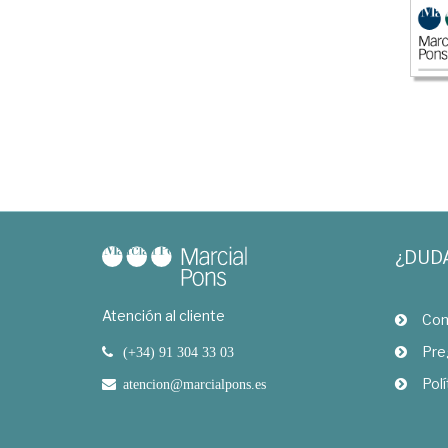
¿DUD
Atención al cliente
Com
Pre
(+34) 91 304 33 03
Polí
atencion@marcialpons.es