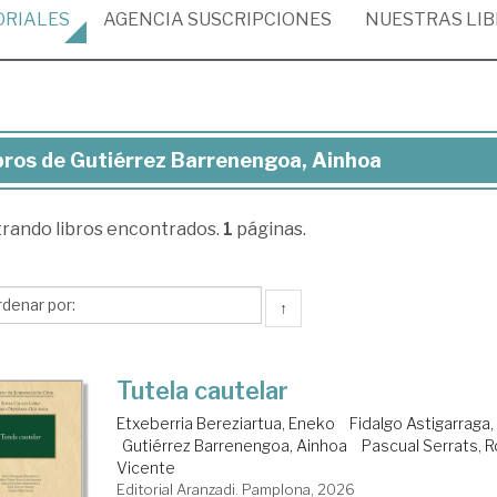
ORIALES
AGENCIA
SUSCRIPCIONES
NUESTRAS
LI
bros de Gutiérrez Barrenengoa, Ainhoa
ros
trando
libros encontrados.
1
páginas.
iérrez
rrenengoa,
nhoa
↑
Tutela cautelar
Etxeberria Bereziartua, Eneko
Fidalgo Astigarraga
Gutiérrez Barrenengoa, Ainhoa
Pascual Serrats, 
Vicente
Editorial Aranzadi. Pamplona, 2026