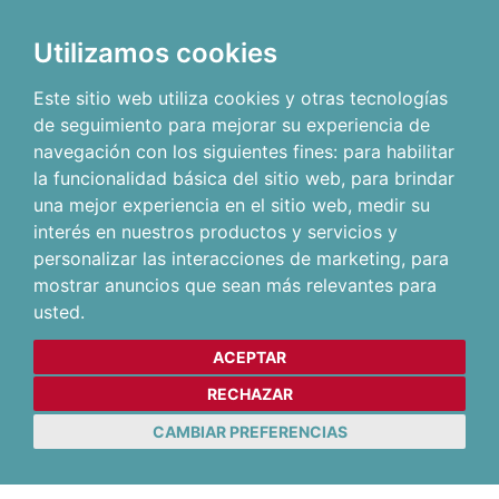
Utilizamos cookies
Este sitio web utiliza cookies y otras tecnologías
de seguimiento para mejorar su experiencia de
navegación con los siguientes fines:
para habilitar
la funcionalidad básica del sitio web
,
para brindar
una mejor experiencia en el sitio web
,
medir su
interés en nuestros productos y servicios y
personalizar las interacciones de marketing
,
para
mostrar anuncios que sean más relevantes para
usted
.
ACEPTAR
RECHAZAR
CAMBIAR PREFERENCIAS