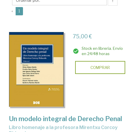
José
↑
Ignacio
(current)
«
1
75,00 €
Stock en librería. Envío
en 24/48 horas
COMPRAR
Un modelo integral de Derecho Penal
Libro homenaje a la profesora Mirentxu Corcoy