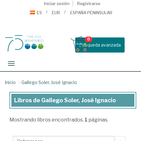
Iniciar sesión
Registrarse
ES
EUR
ESPAÑA PENINSULAR
0
Busqueda avanzada
Toggle navigation
Inicio
Gallego Soler, José Ignacio
Libros de Gallego Soler, José Ignacio
Libros
de
Mostrando
libros encontrados.
1
páginas.
Gallego
Soler,