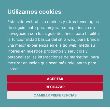
Utilizamos cookies
Este sitio web utiliza cookies y otras tecnologías
de seguimiento para mejorar su experiencia de
navegación con los siguientes fines:
para habilitar
la funcionalidad básica del sitio web
,
para brindar
una mejor experiencia en el sitio web
,
medir su
interés en nuestros productos y servicios y
personalizar las interacciones de marketing
,
para
mostrar anuncios que sean más relevantes para
usted
.
ACEPTAR
RECHAZAR
CAMBIAR PREFERENCIAS