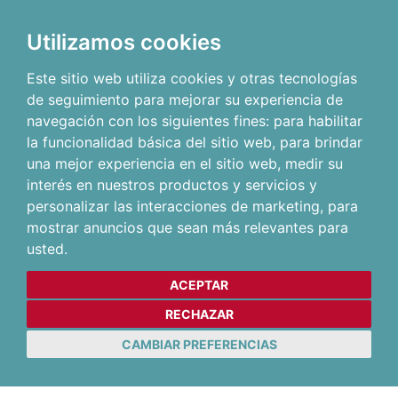
Utilizamos cookies
Este sitio web utiliza cookies y otras tecnologías
de seguimiento para mejorar su experiencia de
navegación con los siguientes fines:
para habilitar
la funcionalidad básica del sitio web
,
para brindar
una mejor experiencia en el sitio web
,
medir su
interés en nuestros productos y servicios y
personalizar las interacciones de marketing
,
para
mostrar anuncios que sean más relevantes para
usted
.
ACEPTAR
RECHAZAR
CAMBIAR PREFERENCIAS