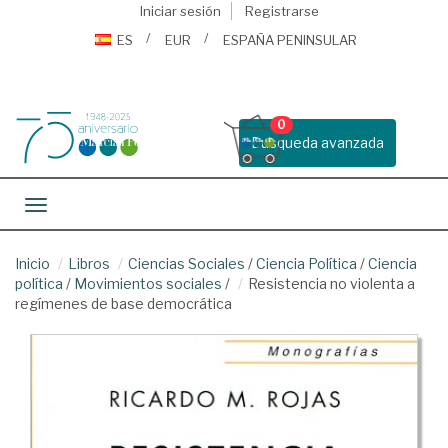
Iniciar sesión
Registrarse
ES
EUR
ESPAÑA PENINSULAR
0
Busqueda avanzada
Toggle navigation
Inicio
Libros
Ciencias Sociales
/
Ciencia Política
/
Ciencia
política
/
Movimientos sociales
/
Resistencia no violenta a
regímenes de base democrática