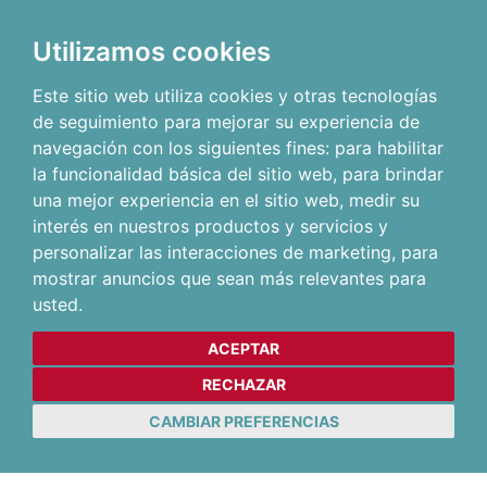
Utilizamos cookies
Este sitio web utiliza cookies y otras tecnologías
de seguimiento para mejorar su experiencia de
navegación con los siguientes fines:
para habilitar
la funcionalidad básica del sitio web
,
para brindar
una mejor experiencia en el sitio web
,
medir su
interés en nuestros productos y servicios y
personalizar las interacciones de marketing
,
para
mostrar anuncios que sean más relevantes para
usted
.
ACEPTAR
RECHAZAR
CAMBIAR PREFERENCIAS