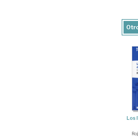
Otro
Los 
Ro