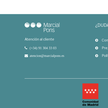
¿DUD
Atención al cliente
Com
Pre
(+34) 91 304 33 03
Polí
atencion@marcialpons.es