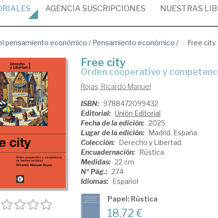
ORIALES
AGENCIA
SUSCRIPCIONES
NUESTRAS
LI
del pensamiento económico
/
Pensamiento económico
/
Free city
Free city
Orden cooperativo y competenci
Rojas, Ricardo Manuel
ISBN:
9788472099432
Editorial:
Unión Editorial
Fecha de la edición:
2025
Lugar de la edición:
Madrid. España
Colección:
Derecho y Libertad
Encuadernación:
Rústica
Medidas:
22 cm
Nº Pág.:
274
Idiomas:
Español
Papel: Rústica
18,72 €