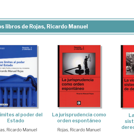
s libros de Rojas, Ricardo Manuel
límites al poder del
La jurisprudencia como
La
Estado
orden espontáneo
sis
dere
jas, Ricardo Manuel
Rojas, Ricardo Manuel