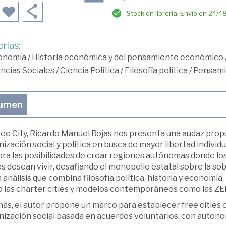
Stock en librería. Envío en 24/4
rias:
onomía
/
Historia económica y del pensamiento económico
ncias Sociales
/
Ciencia Política
/
Filosofía política
/
Pensami
umen
ee City, Ricardo Manuel Rojas nos presenta una audaz propu
ización social y política en busca de mayor libertad individ
ra las posibilidades de crear regiones autónomas donde los 
s desean vivir, desafiando el monopolio estatal sobre la sober
 análisis que combina filosofía política, historia y economí
 las charter cities y modelos contemporáneos como las ZE
ás, el autor propone un marco para establecer free cities
ización social basada en acuerdos voluntarios, con autonom