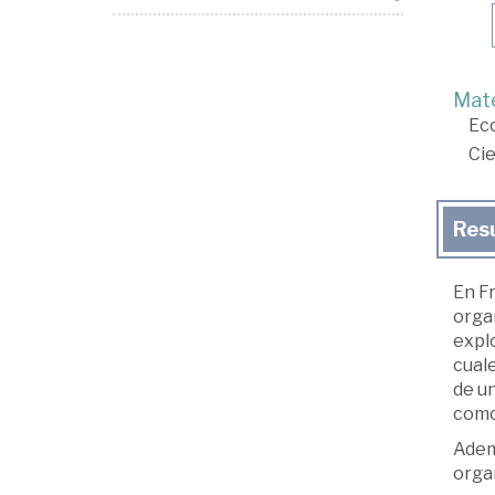
Mate
Ec
Cie
Res
En Fr
organ
explo
cuale
de un
como
Adem
organ