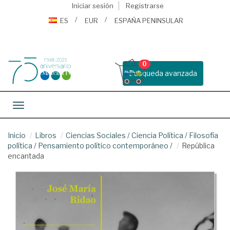
Iniciar sesión
Registrarse
ES
EUR
ESPAÑA PENINSULAR
0
Busqueda avanzada
Toggle navigation
Inicio
Libros
Ciencias Sociales
/
Ciencia Política
/
Filosofía
política
/
Pensamiento político contemporáneo
/
República
encantada