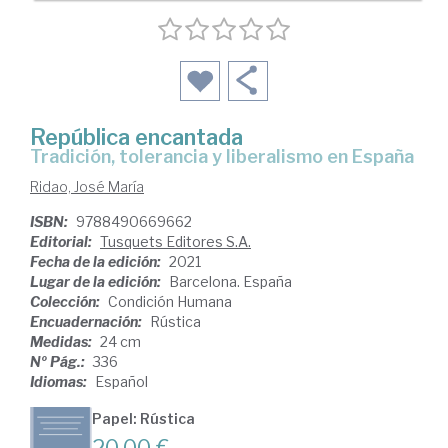
República encantada
tradición, tolerancia y liberalismo en España
Ridao, José María
ISBN:
9788490669662
Editorial:
Tusquets Editores S.A.
Fecha de la edición:
2021
Lugar de la edición:
Barcelona. España
Colección:
Condición Humana
Encuadernación:
Rústica
Medidas:
24 cm
Nº Pág.:
336
Idiomas:
Español
Papel: Rústica