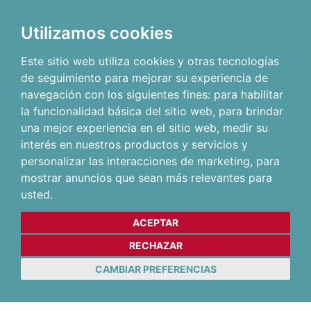
Utilizamos cookies
Este sitio web utiliza cookies y otras tecnologías
de seguimiento para mejorar su experiencia de
navegación con los siguientes fines:
para habilitar
la funcionalidad básica del sitio web
,
para brindar
una mejor experiencia en el sitio web
,
medir su
interés en nuestros productos y servicios y
personalizar las interacciones de marketing
,
para
mostrar anuncios que sean más relevantes para
usted
.
ACEPTAR
RECHAZAR
CAMBIAR PREFERENCIAS