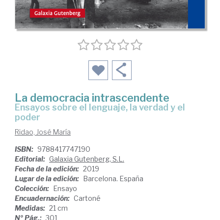
La democracia intrascendente
ensayos sobre el lenguaje, la verdad y el
poder
Ridao, José María
ISBN:
9788417747190
Editorial:
Galaxia Gutenberg, S.L.
Fecha de la edición:
2019
Lugar de la edición:
Barcelona. España
Colección:
Ensayo
Encuadernación:
Cartoné
Medidas:
21 cm
Nº Pág.:
301