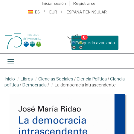
Iniciar sesión
Registrarse
ES
EUR
ESPAÑA PENINSULAR
0
Busqueda avanzada
Toggle navigation
Inicio
Libros
Ciencias Sociales
/
Ciencia Política
/
Ciencia
política
/
Democracia
/
La democracia intrascendente