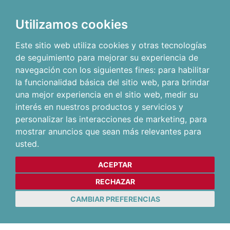
Utilizamos cookies
Este sitio web utiliza cookies y otras tecnologías
de seguimiento para mejorar su experiencia de
navegación con los siguientes fines:
para habilitar
la funcionalidad básica del sitio web
,
para brindar
una mejor experiencia en el sitio web
,
medir su
interés en nuestros productos y servicios y
personalizar las interacciones de marketing
,
para
mostrar anuncios que sean más relevantes para
usted
.
ACEPTAR
RECHAZAR
CAMBIAR PREFERENCIAS