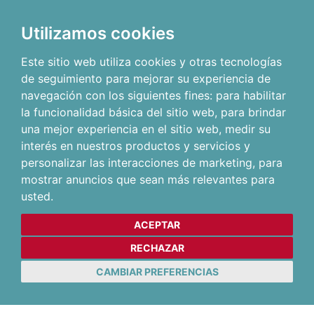
Utilizamos cookies
Este sitio web utiliza cookies y otras tecnologías
de seguimiento para mejorar su experiencia de
navegación con los siguientes fines:
para habilitar
la funcionalidad básica del sitio web
,
para brindar
una mejor experiencia en el sitio web
,
medir su
interés en nuestros productos y servicios y
personalizar las interacciones de marketing
,
para
mostrar anuncios que sean más relevantes para
usted
.
ACEPTAR
RECHAZAR
CAMBIAR PREFERENCIAS