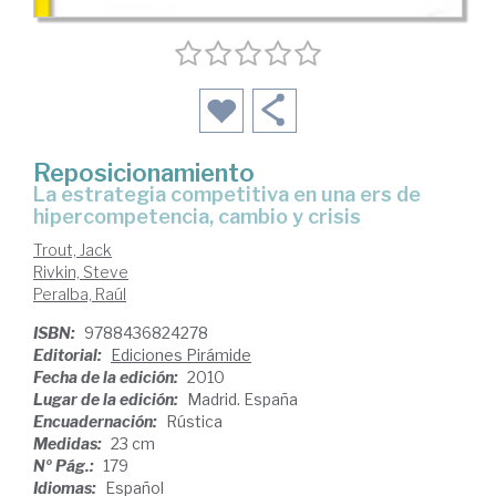
Reposicionamiento
la estrategia competitiva en una ers de
hipercompetencia, cambio y crisis
Trout, Jack
Rivkin, Steve
Peralba, Raúl
ISBN:
9788436824278
Editorial:
Ediciones Pirámide
Fecha de la edición:
2010
Lugar de la edición:
Madrid. España
Encuadernación:
Rústica
Medidas:
23 cm
Nº Pág.:
179
Idiomas:
Español