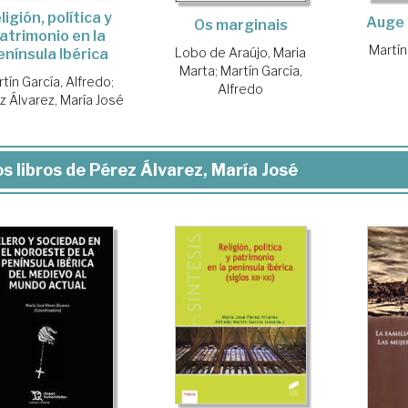
ligión, política y
Auge 
Os marginais
atrimonio en la
Martín
Lobo de Araújo, Maria
enínsula Ibérica
Marta
;
Martín García,
tín García, Alfredo
;
Alfredo
z Álvarez, María José
s libros de Pérez Álvarez, María José