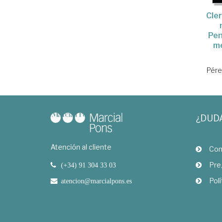
Cler
Pen
me
Pére
¿DUD
Atención al cliente
Com
Pre
(+34) 91 304 33 03
Polí
atencion@marcialpons.es