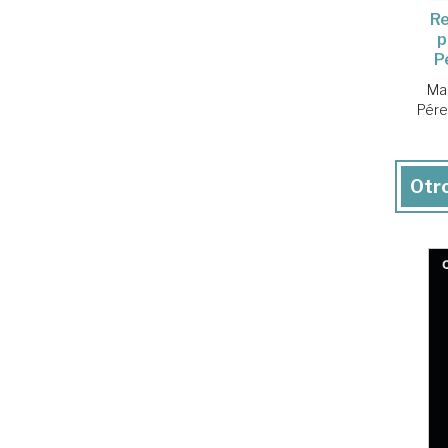
Re
p
P
Mar
Pére
Otro