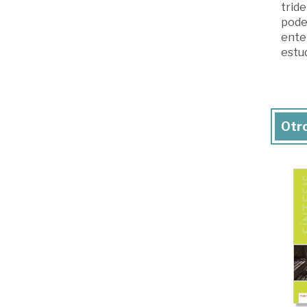
tride
poder
ente
estud
Otro