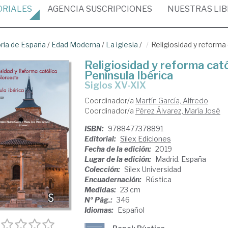
ORIALES
AGENCIA
SUSCRIPCIONES
NUESTRAS
LI
oria de España
/
Edad Moderna
/
La iglesia
/
Religiosidad y reforma 
Religiosidad y reforma cató
Península Ibérica
siglos XV-XIX
Coordinador/a
Martín García, Alfredo
Coordinador/a
Pérez Álvarez, María José
ISBN:
9788477378891
Editorial:
Sílex Ediciones
Fecha de la edición:
2019
Lugar de la edición:
Madrid. España
Colección:
Sílex Universidad
Encuadernación:
Rústica
Medidas:
23 cm
Nº Pág.:
346
Idiomas:
Español