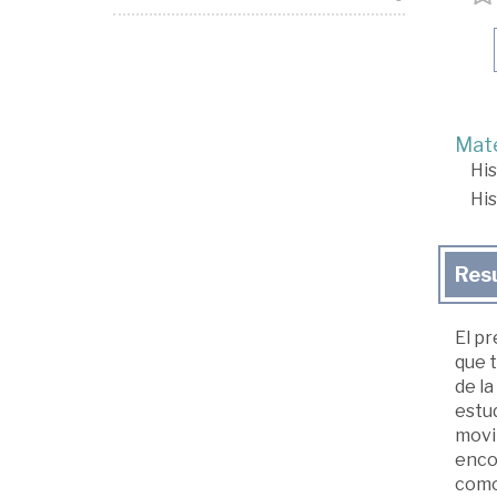
Mate
His
His
Res
El p
que t
de la
estud
movim
enco
como 