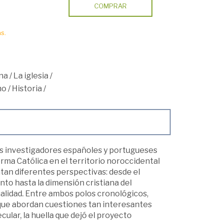
COMPRAR
s.
na
/
La iglesia
/
mo
/
Historia
/
tos investigadores españoles y portugueses
orma Católica en el territorio noroccidental
ntan diferentes perspectivas: desde el
nto hasta la dimensión cristiana del
tualidad. Entre ambos polos cronológicos,
ue abordan cuestiones tan interesantes
ecular, la huella que dejó el proyecto