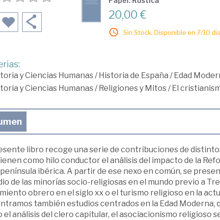
Papel: Rústica
20,00 €
Sin Stock. Disponible en 7/10 día
rias:
toria y Ciencias Humanas
/
Historia de España
/
Edad Moder
toria y Ciencias Humanas
/
Religiones y Mitos
/
El cristianis
umen
resente libro recoge una serie de contribuciones de distin
ienen como hilo conductor el análisis del impacto de la Ref
 península ibérica. A partir de ese nexo en común, se prese
io de las minorías socio-religiosas en el mundo previo a Tre
iento obrero en el siglo xx o el turismo religioso en la ac
ntramos también estudios centrados en la Edad Moderna, q
el análisis del clero capitular, el asociacionismo religioso s