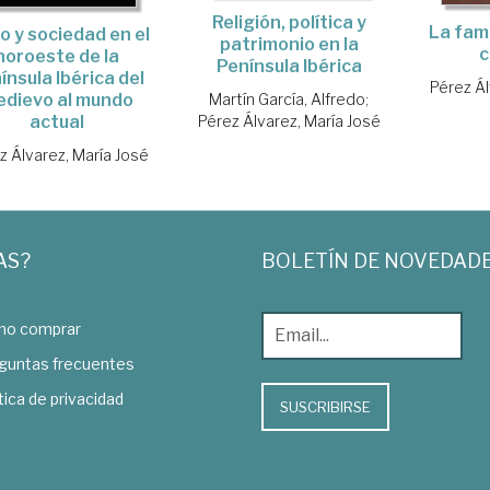
Religión, política y
La fami
o y sociedad en el
patrimonio en la
c
noroeste de la
Península Ibérica
ínsula Ibérica del
Pérez Ál
Martín García, Alfredo
;
dievo al mundo
Pérez Álvarez, María José
actual
z Álvarez, María José
AS?
BOLETÍN DE NOVEDAD
o comprar
guntas frecuentes
tica de privacidad
SUSCRIBIRSE