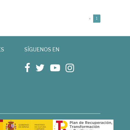
(current)
«
1
ES
SÍGUENOS EN