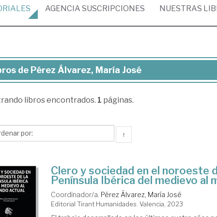
ORIALES
AGENCIA
SUSCRIPCIONES
NUESTRAS
LI
bros de Pérez Álvarez, María José
ros
trando
libros encontrados.
1
páginas.
rez
arez,
ría
↑
sé
Clero y sociedad en el noroeste d
Península Ibérica del medievo al
Coordinador/a.
Pérez Álvarez, María José
Editorial Tirant Humanidades. Valencia, 2023