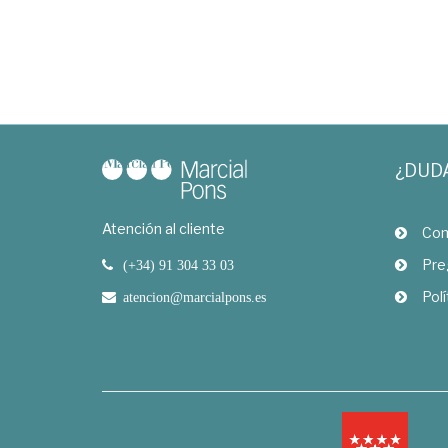
¿DUD
Atención al cliente
Com
Pre
(+34) 91 304 33 03
Polí
atencion@marcialpons.es