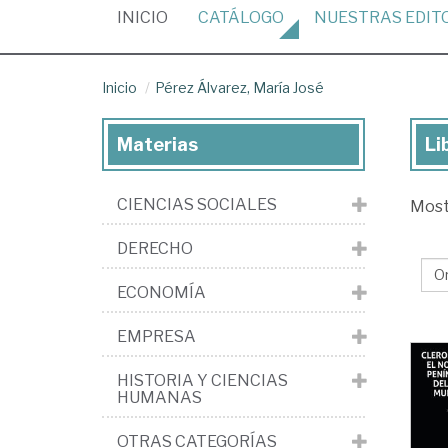
(CURRENT)
INICIO
CATÁLOGO
NUESTRAS
EDIT
Inicio
Pérez Álvarez, María José
Materias
Li
Lib
de
CIENCIAS SOCIALES
Mos
Pé
Álv
DERECHO
Ma
ECONOMÍA
Jo
EMPRESA
HISTORIA Y CIENCIAS
HUMANAS
OTRAS CATEGORÍAS