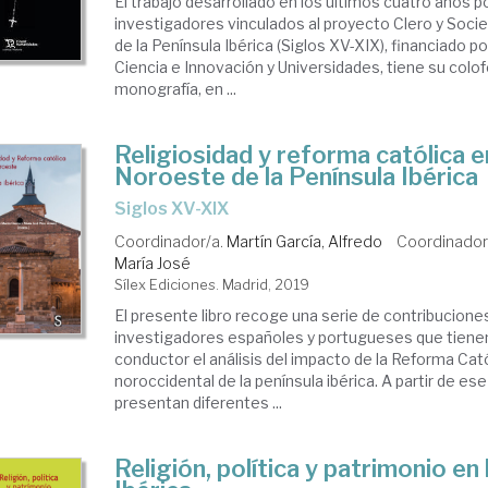
El trabajo desarrollado en los últimos cuatro años p
investigadores vinculados al proyecto Clero y Soci
de la Península Ibérica (Siglos XV-XIX), financiado po
Ciencia e Innovación y Universidades, tiene su colo
monografía, en ...
Religiosidad y reforma católica e
Noroeste de la Península Ibérica
siglos XV-XIX
Coordinador/a.
Martín García, Alfredo
Coordinador
María José
Sílex Ediciones. Madrid, 2019
El presente libro recoge una serie de contribucione
investigadores españoles y portugueses que tiene
conductor el análisis del impacto de la Reforma Catól
noroccidental de la península ibérica. A partir de e
presentan diferentes ...
Religión, política y patrimonio en 