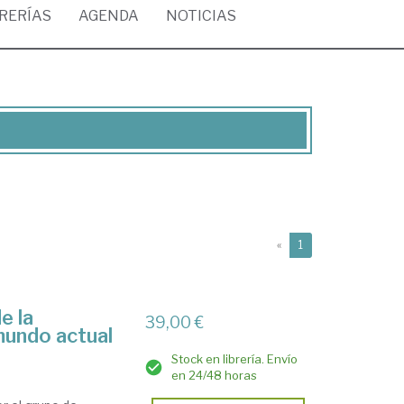
BRERÍAS
AGENDA
NOTICIAS
(current)
«
1
e la
39,00 €
 mundo actual
Stock en librería. Envío
en 24/48 horas