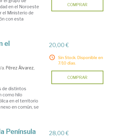
or el grupo de
COMPRAR
edad en el Noroeste
r el Ministerio de
fón con esta
n el
20,00 €
Sin Stock. Disponible en
7/10 días.
/a.
Pérez Álvarez,
COMPRAR
s de distintos
n como hilo
ica en el territorio
se nexo en común, se
la Península
28,00 €