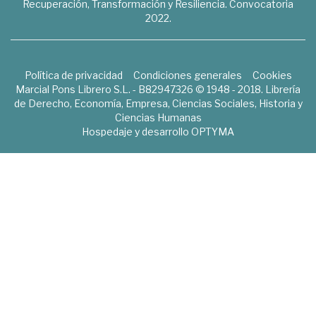
Recuperación, Transformación y Resiliencia. Convocatoria
2022.
Política de privacidad
Condiciones generales
Cookies
Marcial Pons Librero S.L. - B82947326 © 1948 - 2018. Librería
de Derecho, Economía, Empresa, Ciencias Sociales, Historia y
Ciencias Humanas
Hospedaje y desarrollo
OPTYMA