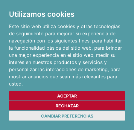
Utilizamos cookies
Este sitio web utiliza cookies y otras tecnologías
de seguimiento para mejorar su experiencia de
navegación con los siguientes fines:
para habilitar
la funcionalidad básica del sitio web
,
para brindar
una mejor experiencia en el sitio web
,
medir su
interés en nuestros productos y servicios y
personalizar las interacciones de marketing
,
para
mostrar anuncios que sean más relevantes para
usted
.
ACEPTAR
RECHAZAR
CAMBIAR PREFERENCIAS